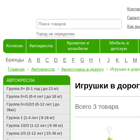
Конта
Гарант
Как вы
Город не определен
Кроватки и
Мебель в
Коляски
Автокресла
колыбели
детскую
Бренды
A
B
C
D
E
F
G
H
I
J
K
L
M
Главная
Автокресла
Аксессуары в дорогу
Игрушки в доро
АВТОКРЕСЛА
Игрушки в дорог
Группа 0+ (0-1 год | до 13 кг)
Группа 0+/1 (0-4 лет | до 18 кг)
Группа 0+/1/2/3 (0-12 лет | до
Всего 3 товара
36кг)
Группа 1 (1-4 лет | 9-18 кг)
Группа 1/2/3 (1-12 лет | 9-36 кг)
Группа 2/3 (3-12 лет | 15-36 кг)