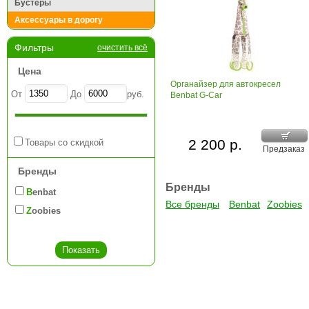
Бустеры
Аксессуары в дорогу
Фильтры
очистить всё
Цена
Органайзер для автокресел
От
До
руб.
Benbat G-Car
2 200 р.
Товары со скидкой
Предзаказ
Бренды
Бренды
Benbat
Все бренды
Benbat
Zoobies
Zoobies