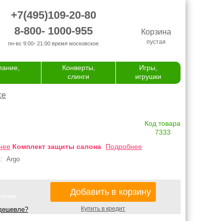
+7(495)109-20-80
8-800- 1000-955
Корзина
пустая
пн-вс 9:00- 21:00
время московское
пание,
Конверты,
Игры,
слинги
игрушки
се
Код товара
7333
нее
Комплект защиты салона
Подробнее
ь:
Argo
Добавить в корзину
аличии
Купить в кредит
дешевле?