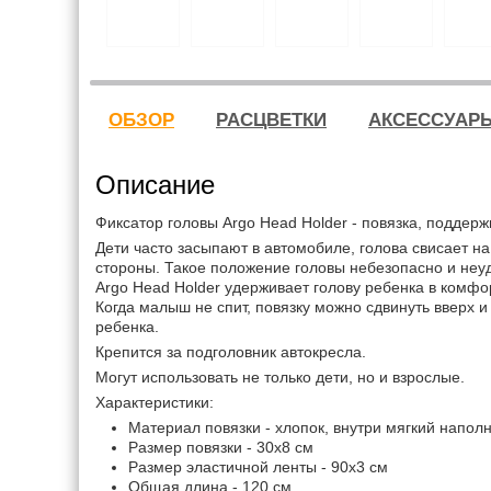
ОБЗОР
РАСЦВЕТКИ
АКСЕССУАР
Описание
Фиксатор головы Argo Head Holder - повязка, поддер
Дети часто засыпают в автомобиле, голова свисает на
стороны. Такое положение головы небезопасно и неу
Argo Head Holder удерживает голову ребенка в комф
Когда малыш не спит, повязку можно сдвинуть вверх и
ребенка.
Крепится за подголовник автокресла.
Могут использовать не только дети, но и взрослые.
Характеристики:
Материал повязки - хлопок, внутри мягкий напол
Размер повязки - 30х8 см
Размер эластичной ленты - 90х3 см
Общая длина - 120 см