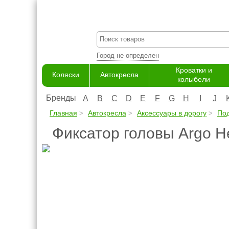
Город не определен
Кроватки и
Коляски
Автокресла
колыбели
Бренды
A
B
C
D
E
F
G
H
I
J
Главная
Автокресла
Аксессуары в дорогу
По
Фиксатор головы Argo H