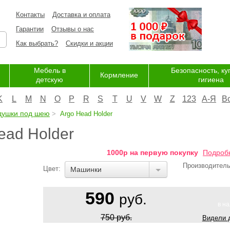
Контакты
Доставка и оплата
Гарантии
Отзывы о нас
Как выбрать?
Скидки и акции
Мебель в
Безопасность, ку
Кормление
детскую
гигиена
K
L
M
N
O
P
R
S
T
U
V
W
Z
123
А-Я
В
душки под шею
Argo Head Holder
ead Holder
ПОДАРОК
1000р на первую покупку
Подроб
Производител
Цвет:
Машинки
590
руб.
в н
750 руб.
Видели 