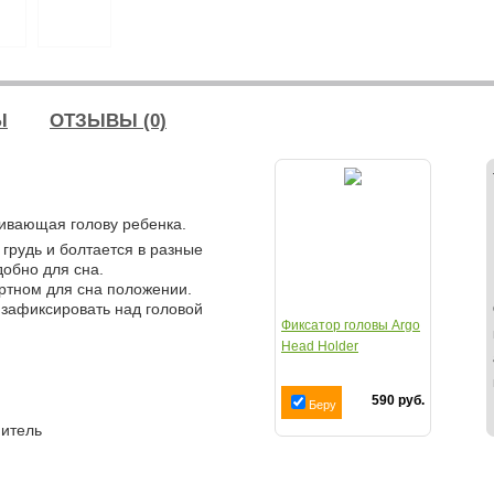
Ы
ОТЗЫВЫ (0)
живающая голову ребенка.
 грудь и болтается в разные
добно для сна.
ортном для сна положении.
 зафиксировать над головой
Фиксатор головы Argo
Head Holder
590 руб.
Беру
нитель