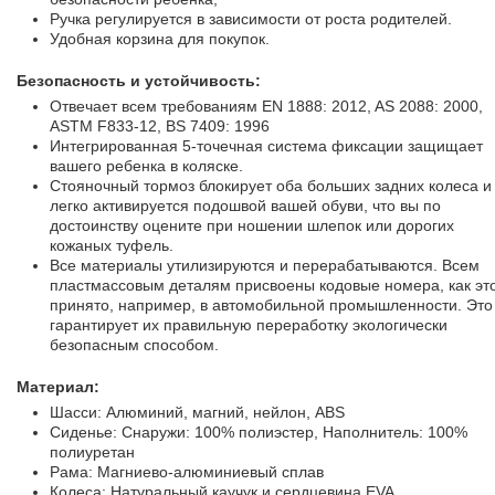
Ручка регулируется в зависимости от роста родителей.
Удобная корзина для покупок.
Безопасность и устойчивость:
Отвечает всем требованиям EN 1888: 2012, AS 2088: 2000,
ASTM F833-12, BS 7409: 1996
Интегрированная 5-точечная система фиксации защищает
вашего ребенка в коляске.
Стояночный тормоз блокирует оба больших задних колеса и
легко активируется подошвой вашей обуви, что вы по
достоинству оцените при ношении шлепок или дорогих
кожаных туфель.
Все материалы утилизируются и перерабатываются. Всем
пластмассовым деталям присвоены кодовые номера, как эт
принято, например, в автомобильной промышленности. Это
гарантирует их правильную переработку экологически
безопасным способом.
Материал:
Шасси: Алюминий, магний, нейлон, ABS
Сиденье: Снаружи: 100% полиэстер, Наполнитель: 100%
полиуретан
Рама: Магниево-алюминиевый сплав
Колеса: Натуральный каучук и сердцевина EVA