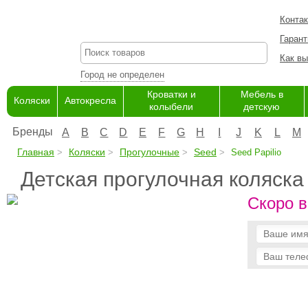
Конта
Гарант
Как вы
Город не определен
Кроватки и
Мебель в
Коляски
Автокресла
колыбели
детскую
Бренды
A
B
C
D
E
F
G
H
I
J
K
L
M
Главная
Коляски
Прогулочные
Seed
Seed Papilio
Детская прогулочная коляска 
Скоро в