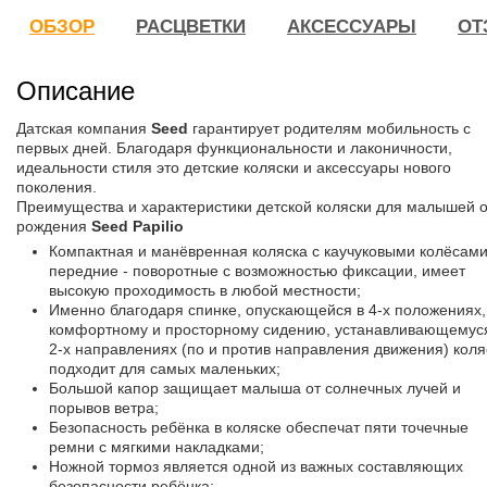
ОБЗОР
РАСЦВЕТКИ
АКСЕССУАРЫ
ОТ
Описание
Датская компания
Seed
гарантирует родителям мобильность с
первых дней. Благодаря функциональности и лаконичности,
идеальности стиля это детские коляски и аксессуары нового
поколения.
Преимущества и характеристики детской коляски для малышей о
рождения
Seed Papilio
Компактная и манёвренная коляска с каучуковыми колёсами
передние - поворотные с возможностью фиксации, имеет
высокую проходимость в любой местности;
Именно благодаря спинке, опускающейся в 4-х положениях,
комфортному и просторному сидению, устанавливающемус
2-х направлениях (по и против направления движения) коля
подходит для самых маленьких;
Большой капор защищает малыша от солнечных лучей и
порывов ветра;
Безопасность ребёнка в коляске обеспечат пяти точечные
ремни с мягкими накладками;
Ножной тормоз является одной из важных составляющих
безопасности ребёнка;