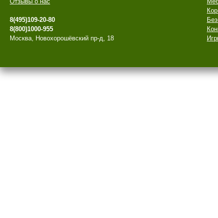
Отзывы о нас
Меб
Кор
8(495)109-20-80
Без
8(800)1000-955
Кон
Москва, Новохорошёвский пр-д, 18
Игр