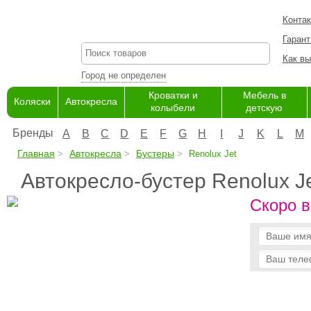
Конта
Гарант
Как вы
Город не определен
Кроватки и
Мебель в
Коляски
Автокресла
колыбели
детскую
Бренды
A
B
C
D
E
F
G
H
I
J
K
L
M
Главная
Автокресла
Бустеры
Renolux Jet
Автокресло-бустер Renolux J
Скоро в