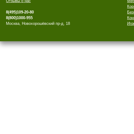
Отзывы о нас
Меб
Кор
8(495)109-20-80
Без
8(800)1000-955
Кон
Москва, Новохорошёвский пр-д, 18
Игр