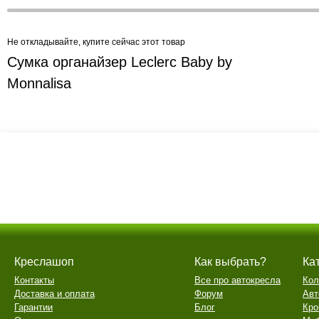
Не откладывайте, купите сейчас этот товар
Сумка органайзер Leclerc Baby by
Monnalisa
Креслашоп
Как выбрать?
Ка
Контакты
Все про автокресла
Кол
Доставка и оплата
Форум
Авт
Гарантии
Блог
Кро