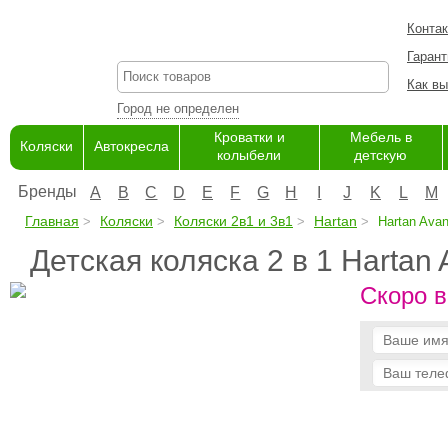
Конта
Гарант
Как вы
Город не определен
Кроватки и
Мебель в
Коляски
Автокресла
колыбели
детскую
Бренды
A
B
C
D
E
F
G
H
I
J
K
L
M
Главная
Коляски
Коляски 2в1 и 3в1
Hartan
Hartan Avan
Детская коляска 2 в 1 Hartan
Скоро в