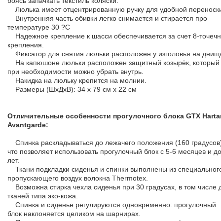
боясь запачкать текстиль коляски.
Люлька имеет отцентрированную ручку для удобной переноск
Внутренняя часть обивки легко снимается и стирается про
температуре 30 ?С
Надежное крепление к шасси обеспечивается за счет 8-точечн
крепления.
Фиксатор для снятия люльки расположен у изголовья на днищ
На капюшоне люльки расположен защитный козырёк, который
при необходимости можно убрать внутрь.
Накидка на люльку крепится на молнии.
Размеры (ШхДхВ): 34 х 79 см х 22 см
Отличительные особенности прогулочного блока GTX Harta
Avantgarde:
Спинка раскладываться до лежачего положения (160 градусов)
что позволяет использовать прогулочный блок с 5-6 месяцев и до
лет.
Ткани подкладки сиденья и спинки выполнены из специальног
пропускающего воздух волокна Thermotex.
Возможна стирка чехла сиденья при 30 градусах, в том числе 
тканей типа эко-кожа.
Спинка и сиденье регулируются одновременно: прогулочный
блок наклоняется целиком на шарнирах.