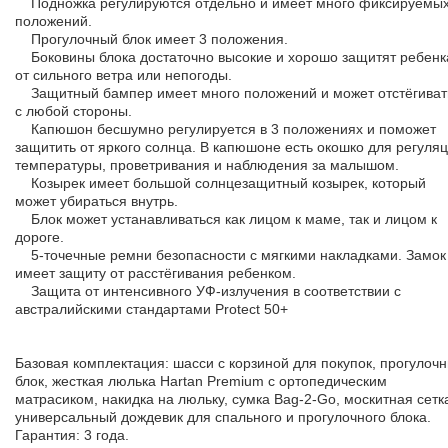
Подножка регулируются отдельно и имеет много фиксируемы
положений.
Прогулочный блок имеет 3 положения.
Боковины блока достаточно высокие и хорошо защитят ребенк
от сильного ветра или непогоды.
Защитный бампер имеет много положений и может отстёгиват
с любой стороны.
Капюшон бесшумно регулируется в 3 положениях и поможет
защитить от яркого солнца. В капюшоне есть окошко для регуля
температуры, проветривания и наблюдения за малышом.
Козырек имеет большой солнцезащитный козырек, который
может убираться внутрь.
Блок может устанавливаться как лицом к маме, так и лицом к
дороге.
5-точечные ремни безопасности с мягкими накладками. Замок
имеет защиту от расстёгивания ребенком.
Защита от интенсивного УФ-излучения в соответствии с
австралийскими стандартами Protect 50+
Базовая комплектация: шасси с корзиной для покупок, прогулоч
блок, жесткая люлька Hartan Premium с ортопедическим
матрасиком, накидка на люльку, сумка Bag-2-Go, москитная сетк
универсальный дождевик для спального и прогулочного блока.
Гарантия: 3 года.