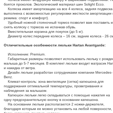
боятся проколов. Экологический материал шин Solight Ecco.
Коляска имеет амортизацию на все 4 колеса, задняя подвеска
выполнена с возможностью регулировки жесткости амортизации 
режима: спорт и комфорт).
Удобный ножной стояночный тормоз позволит вам поставить и
снять коляску с тормоза не испачкав обувь.
Вместительная корзина для покупок (до 5 кг).
Диаметр колес:передние колеса – 16 см, задние колеса - 26 с
Отличительные особенности люльки Hartan Avantgarde:
Исполнение: Premium.
Габаритные размеры позволяют использовать люльку с рожде
малыша до 5-7 месяцев. В комплект люльки входит матрасик Har
и накидка от ветра.
Дизайн люльки разработан сотрудниками компании Mercedes-
Benz.
Климат-контроль: зона вентиляции (сетка) капюшона для
поддержания оптимальной температуры, проветривания и
наблюдения за малышом.
Капюшон люльки легко складываться с помощью нажатия на
одну предохранительную кнопку в основании капюшона.
На основании люльки располагаются 2 ножки-держателя,
благодаря которым ее можно установить на любой поверхности,