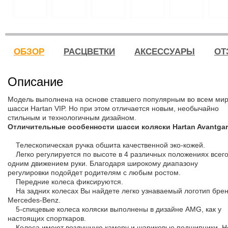
ОБЗОР
РАСЦВЕТКИ
АКСЕССУАРЫ
ОТ
Описание
Модель выполнена на основе ставшего популярным во всем ми
шасси Hartan VIP. Но при этом отличается новым, необычайно
стильным и технологичным дизайном.
Отличительные особенности шасси коляски Hartan Avantgar
Телескопическая ручка обшита качественной эко-кожей.
Легко регулируется по высоте в 4 различных положениях всег
одним движением руки. Благодаря широкому диапазону
регулировки подойдет родителям с любым ростом.
Передние колеса фиксируются.
На задних колесах Вы найдете легко узнаваемый логотип бре
Mercedes-Benz.
5-спицевые колеса коляски выполнены в дизайне AMG, как у
настоящих спорткаров.
Колеса имеют воздушную камеру и шариковые подшипники. Н