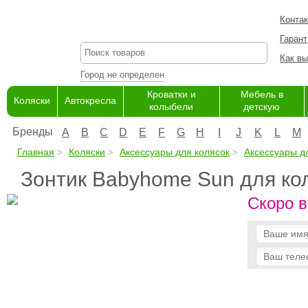
Конта
Гарант
Как вы
Город не определен
Кроватки и
Мебель в
Коляски
Автокресла
колыбели
детскую
Бренды
A
B
C
D
E
F
G
H
I
J
K
L
M
Главная
Коляски
Аксессуары для колясок
Аксессуары д
Зонтик Babyhome Sun для кол
Скоро в