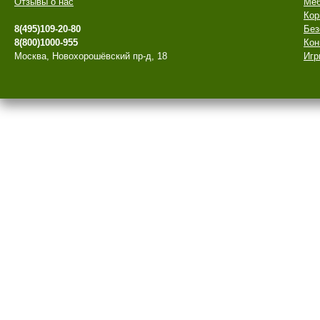
Отзывы о нас
Меб
Кор
8(495)109-20-80
Без
8(800)1000-955
Кон
Москва, Новохорошёвский пр-д, 18
Игр