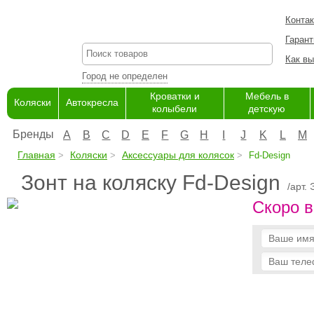
Конта
Гарант
Как вы
Город не определен
Кроватки и
Мебель в
Коляски
Автокресла
колыбели
детскую
Бренды
A
B
C
D
E
F
G
H
I
J
K
L
M
Главная
Коляски
Аксессуары для колясок
Fd-Design
Зонт на коляску Fd-Design
/арт.
Скоро в