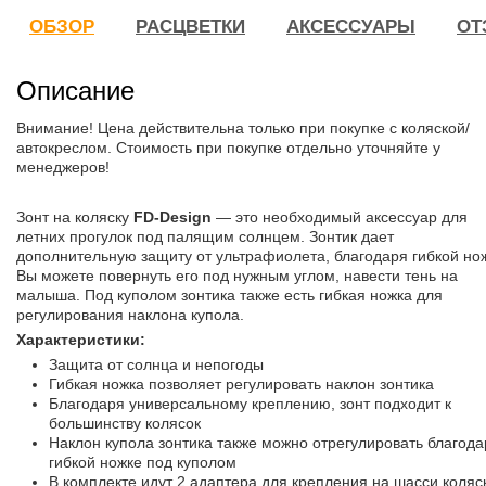
ОБЗОР
РАСЦВЕТКИ
АКСЕССУАРЫ
ОТ
Описание
Внимание! Цена действительна только при покупке с коляской/
автокреслом. Стоимость при покупке отдельно уточняйте у
менеджеров!
Зонт на коляску
FD-Design
— это необходимый аксессуар для
летних прогулок под палящим солнцем. Зонтик дает
дополнительную защиту от ультрафиолета, благодаря гибкой но
Вы можете повернуть его под нужным углом, навести тень на
малыша. Под куполом зонтика также есть гибкая ножка для
регулирования наклона купола.
Характеристики:
Защита от солнца и непогоды
Гибкая ножка позволяет регулировать наклон зонтика
Благодаря универсальному креплению, зонт подходит к
большинству колясок
Наклон купола зонтика также можно отрегулировать благода
гибкой ножке под куполом
В комплекте идут 2 адаптера для крепления на шасси коля