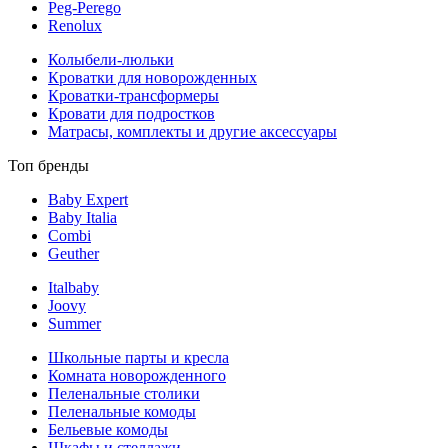
Peg-Perego
Renolux
Колыбели-люльки
Кроватки для новорожденных
Кроватки-трансформеры
Кровати для подростков
Матрасы, комплекты и другие аксессуары
Топ бренды
Baby Expert
Baby Italia
Combi
Geuther
Italbaby
Joovy
Summer
Школьные парты и кресла
Комната новорожденного
Пеленальные столики
Пеленальные комоды
Бельевые комоды
Шкафы и стеллажи