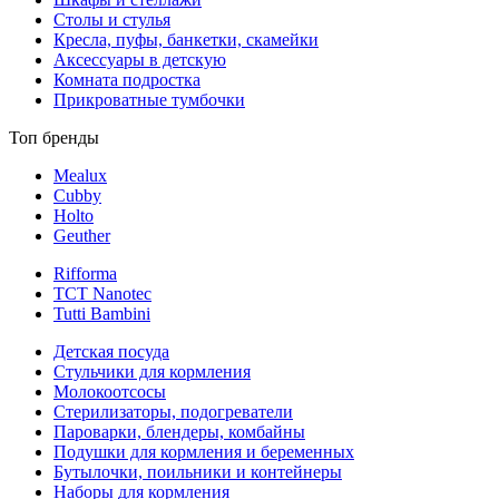
Столы и стулья
Кресла, пуфы, банкетки, скамейки
Аксессуары в детскую
Комната подростка
Прикроватные тумбочки
Топ бренды
Mealux
Cubby
Holto
Geuther
Rifforma
TCT Nanotec
Tutti Bambini
Детская посуда
Стульчики для кормления
Молокоотсосы
Стерилизаторы, подогреватели
Пароварки, блендеры, комбайны
Подушки для кормления и беременных
Бутылочки, поильники и контейнеры
Наборы для кормления