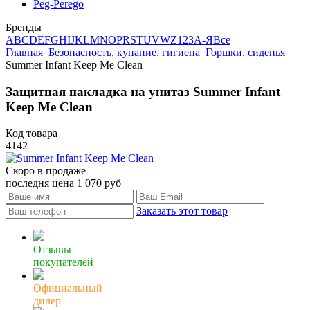
Peg-Perego
Бренды
A
B
C
D
E
F
G
H
I
J
K
L
M
N
O
P
R
S
T
U
V
W
Z
123
А-Я
Все
Главная
Безопасность, купание, гигиена
Горшки, сиденья
Summer Infant Keep Me Clean
Защитная накладка на унитаз Summer Infant
Keep Me Clean
Код товара
4142
Скоро в продаже
последня цена
1 070
руб
Заказать этот товар
Отзывы
покупателей
Официальный
дилер