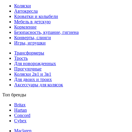
Коляски
Автокресла
Кроватки и колыбели
Мебель в детскую
Кормление
Безопасность, купание, гигиена
Конверты, слинги
Игры, игрушки
Трансформеры
Трость
Для новорожденных
Прогулочные
Коляски 2в1 и 3в1
Для двоих и троих
Аксессуары для колясок
Топ бренды
Britax
Hartan
Concord
Cybex
Maclaren