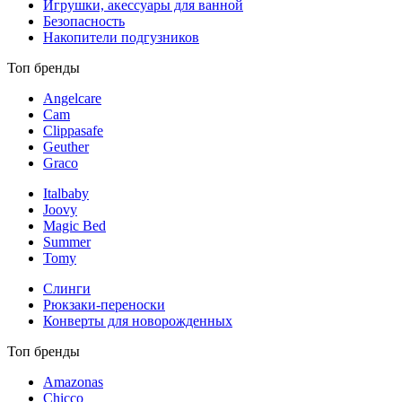
Игрушки, акессуары для ванной
Безопасность
Накопители подгузников
Топ бренды
Angelcare
Cam
Clippasafe
Geuther
Graco
Italbaby
Joovy
Magic Bed
Summer
Tomy
Слинги
Рюкзаки-переноски
Конверты для новорожденных
Топ бренды
Amazonas
Chicco