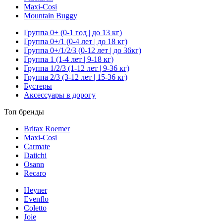
Maxi-Cosi
Mountain Buggy
Группа 0+ (0-1 год | до 13 кг)
Группа 0+/1 (0-4 лет | до 18 кг)
Группа 0+/1/2/3 (0-12 лет | до 36кг)
Группа 1 (1-4 лет | 9-18 кг)
Группа 1/2/3 (1-12 лет | 9-36 кг)
Группа 2/3 (3-12 лет | 15-36 кг)
Бустеры
Аксессуары в дорогу
Топ бренды
Britax Roemer
Maxi-Cosi
Carmate
Daiichi
Osann
Recaro
Heyner
Evenflo
Coletto
Joie