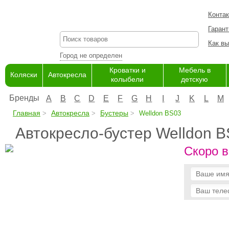
Конта
Гарант
Как вы
Город не определен
Кроватки и
Мебель в
Коляски
Автокресла
колыбели
детскую
Бренды
A
B
C
D
E
F
G
H
I
J
K
L
M
Главная
Автокресла
Бустеры
Welldon BS03
Автокресло-бустер Welldon 
Скоро в