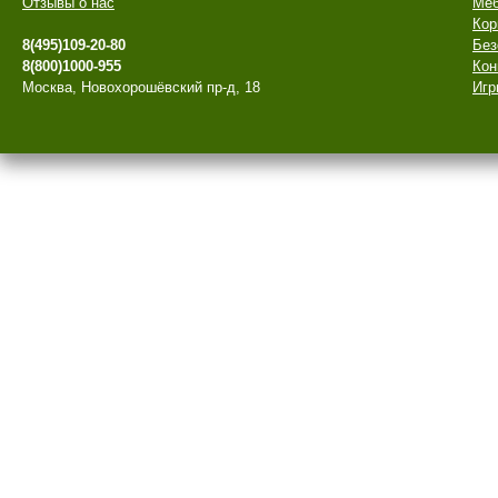
Отзывы о нас
Меб
Кор
8(495)109-20-80
Без
8(800)1000-955
Кон
Москва, Новохорошёвский пр-д, 18
Игр