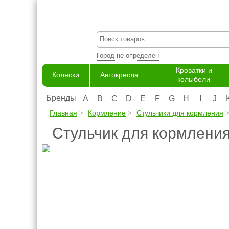
Город не определен
Кроватки и
Коляски
Автокресла
колыбели
Бренды
A
B
C
D
E
F
G
H
I
J
Главная
Кормление
Стульчики для кормления
Стульчик для кopмлeния