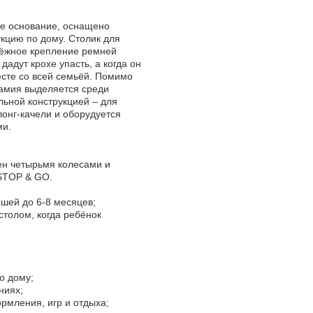
ое основание, оснащено
кцию по дому. Столик для
дёжное крепление ремней
адут крохе упасть, а когда он
есте со всей семьёй. Помимо
тамия выделяется среди
льной конструкцией – для
онг-качели и оборудуется
ми.
ен четырьмя колесами и
STOP & GO.
шей до 6-8 месяцев;
столом, когда ребёнок
о дому;
ниях;
ормления, игр и отдыха;