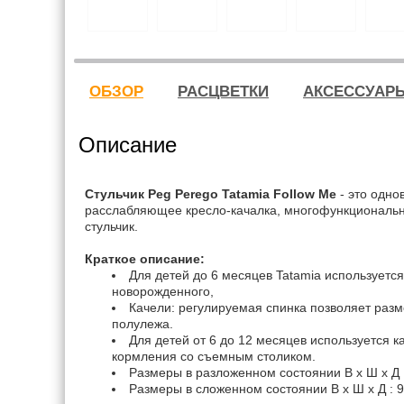
ОБЗОР
РАСЦВЕТКИ
АКСЕССУАР
Описание
Стульчик Peg Perego Tatamia Follow Me
- это одн
расслабляющее кресло-качалка, многофункциональ
стульчик.
Краткое описание:
Для детей до 6 месяцев Tatamia используется
новорожденного,
Качели: регулируемая спинка позволяет разм
полулежа.
Для детей от 6 до 12 месяцев используется к
кормления со съемным столиком.
Размеры в разложенном состоянии В х Ш х Д 
Размеры в сложенном состоянии В х Ш х Д : 