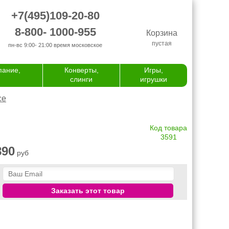
+7(495)109-20-80
8-800- 1000-955
Корзина
пустая
пн-вс 9:00- 21:00
время московское
пание,
Конверты,
Игры,
слинги
игрушки
се
Код товара
3591
890
руб
Заказать этот товар