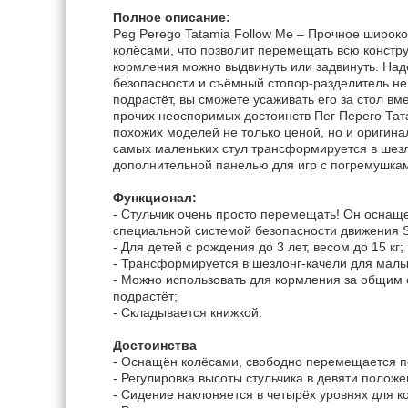
Полное описание:
Peg Perego Tatamia Follow Me – Прочное широк
колёсами, что позволит перемещать всю констру
кормления можно выдвинуть или задвинуть. На
безопасности и съёмный стопор-разделитель не д
подрастёт, вы сможете усаживать его за стол вм
прочих неоспоримых достоинств Пег Перего Та
похожих моделей не только ценой, но и оригина
самых маленьких стул трансформируется в шезл
дополнительной панелью для игр с погремушка
Функционал:
- Стульчик очень просто перемещать! Он оснащ
специальной системой безопасности движения 
- Для детей с рождения до 3 лет, весом до 15 кг;
- Трансформируется в шезлонг-качели для малы
- Можно использовать для кормления за общим 
подрастёт;
- Складывается книжкой.
Достоинства
- Оснащён колёсами, свободно перемещается п
- Регулировка высоты стульчика в девяти положе
- Сидение наклоняется в четырёх уровнях для к