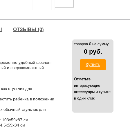
Ы
ОТЗЫВЫ (0)
товаров 0 на сумму
0 руб.
овременно удобный шезлонг,
Купить
ный и сверхкомпактный
Отметьте
интересующие
 как стульчик для
аксессуары и купите
в один клик
естить ребенка в положении
ак обычный стульчик для
: 103x59x87 см
94.5x59x34 см