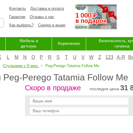
Контакты
Доставка и оплата
Гарантии
Отзывы о нас
Как выбрать?
Скидки и акции
Мебель в
Безопасность, ку
Кормление
детскую
гигиена
K
L
M
N
O
P
R
S
T
U
V
W
Z
123
А-Я
В
Стульчики с 0 мес.
Peg-Perego Tatamia Follow Me
 Peg-Perego Tatamia Follow Me
Скоро в продаже
31 
последня цена