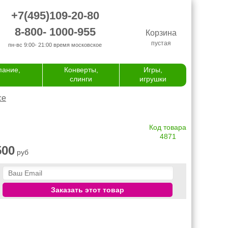
+7(495)109-20-80
8-800- 1000-955
Корзина
пустая
пн-вс 9:00- 21:00
время московское
пание,
Конверты,
Игры,
слинги
игрушки
се
Код товара
4871
500
руб
Заказать этот товар