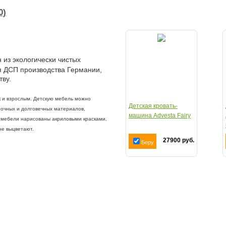
0)
 из экологически чистых
я ДСП производства Германии,
тву.
ак и взрослым. Детскую мебель можно
Детская кровать-
рочных и долговечных материалов,
машина Advesta Fairy
 мебели нарисованы акриловыми красками,
не выцветают.
27900 руб.
Беру