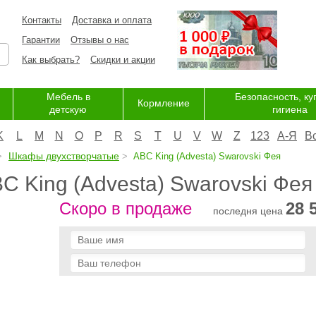
Контакты
Доставка и оплата
Гарантии
Отзывы о нас
Как выбрать?
Скидки и акции
Мебель в
Безопасность, ку
Кормление
детскую
гигиена
K
L
M
N
O
P
R
S
T
U
V
W
Z
123
А-Я
В
Шкафы двухстворчатые
ABC King (Advesta) Swarovski Фея
 King (Advesta) Swarovski Фея
Скоро в продаже
28 
последня цена