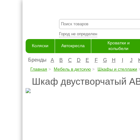
Город не определен
Кроватки и
Коляски
Автокресла
колыбели
Бренды
A
B
C
D
E
F
G
H
I
J
Главная
Мебель в детскую
Шкафы и стеллажи
Шкаф двустворчатый ABC