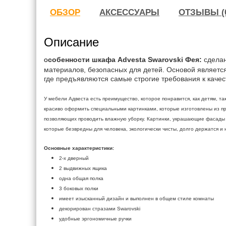
ОБЗОР
АКСЕССУАРЫ
ОТЗЫВЫ (
Описание
собенности шкафа Advesta Swarovski Фея:
сделан
О
материалов, безопасных для детей. Основой являетс
где предъявляются самые строгие требования к качес
У мебели Адвеста есть преимущество, которое понравится, как детям, т
красиво оформить специальными картинками, которые изготовлены из п
позволяющих проводить влажную уборку. Картинки, украшающие фасады
которые безвредны для человека, экологически чисты, долго держатся и 
Основные характеристики:
2-х дверный
2 выдвижных ящика
одна общая полка
3 боковых полки
имеет изысканный дизайн и выполнен в общем стиле комнаты
декорирован стразами
Swarovski
удобные эргономичные ручки