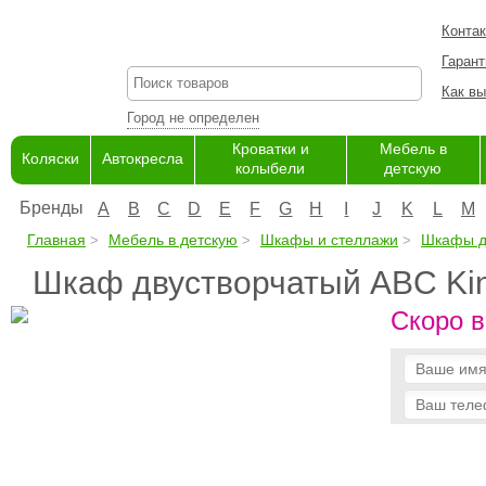
Конта
Гарант
Как вы
Город не определен
Кроватки и
Мебель в
Коляски
Автокресла
колыбели
детскую
Бренды
A
B
C
D
E
F
G
H
I
J
K
L
M
Главная
Мебель в детскую
Шкафы и стеллажи
Шкафы д
Шкаф двустворчатый ABC King
Скоро в