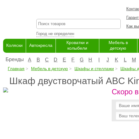
Конта
Гарант
Как вы
Город не определен
Кроватки и
Мебель в
Коляски
Автокресла
колыбели
детскую
Бренды
A
B
C
D
E
F
G
H
I
J
K
L
M
Главная
Мебель в детскую
Шкафы и стеллажи
Шкафы д
Шкаф двустворчатый ABC Kin
Скоро в