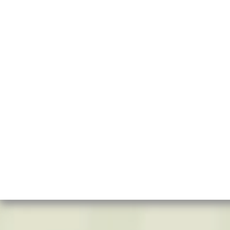
Креслашоп
Как выбрать?
Ка
Контакты
Все про автокресла
Кол
Доставка и оплата
Форум
Авт
Гарантии
Блог
Кро
Отзывы о нас
Меб
Кор
8(495)109-20-80
Без
8(800)1000-955
Кон
Москва, Новохорошёвский пр-д, 18
Игр