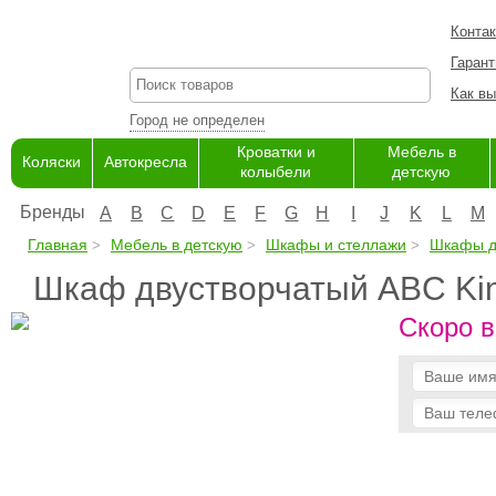
Конта
Гарант
Как вы
Город не определен
Кроватки и
Мебель в
Коляски
Автокресла
колыбели
детскую
Бренды
A
B
C
D
E
F
G
H
I
J
K
L
M
Главная
Мебель в детскую
Шкафы и стеллажи
Шкафы д
Шкаф двустворчатый ABC Kin
Скоро в