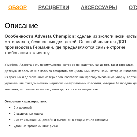
ОБЗОР
РАСЦВЕТКИ
АКСЕССУАРЫ
ОТ
Описание
О
собенности Advesta Champion:
сделан из экологически чист
материалов, безопасных для детей. Основой является ДСП
производства Германии, где предъявляются самые строгие
требования к качеству.
У мебели Адвеста есть преимущество, которое понравится, как детям, так и взрослым.
Детскую мебель можно красиво оформить специальными картинками, которые изготов
из прочных и долговечных материалов, позволяющих проводить влажную уборку. Картин
украшающие фасады мебели нарисованы акриловыми красками, которые безвредны дл
человека, экологически чисты, долго держатся и не выцветают.
Основные характеристики:
2-х дверный
2 выдвижных ящика
имеет изысканный дизайн и выполнен в общем стиле комнаты
удобные эргономичные ручки