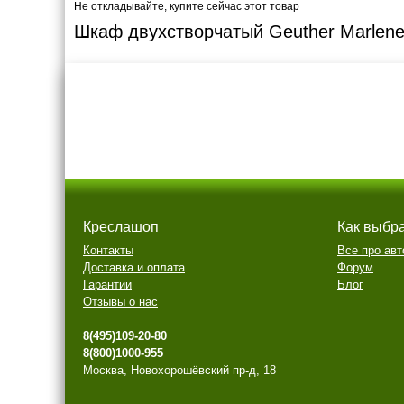
Не откладывайте, купите сейчас этот товар
Шкаф двухстворчатый Geuther Marlen
Креслашоп
Как выбр
Контакты
Все про авт
Доставка и оплата
Форум
Гарантии
Блог
Отзывы о нас
8(495)109-20-80
8(800)1000-955
Москва, Новохорошёвский пр-д, 18