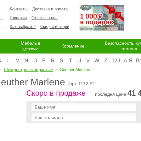
Контакты
Доставка и оплата
Гарантии
Отзывы о нас
Как выбрать?
Скидки и акции
Мебель в
Безопасность, ку
Кормление
детскую
гигиена
K
L
M
N
O
P
R
S
T
U
V
W
Z
123
А-Я
В
Шкафы трехстворчатые
Geuther Marlene
euther Marlene
/арт. 1172 S2
Скоро в продаже
41 
последня цена