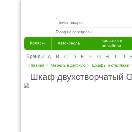
Город не определен
Кроватки и
Коляски
Автокресла
колыбели
Бренды
A
B
C
D
E
F
G
H
I
J
Главная
Мебель в детскую
Шкафы и стеллажи
Шкаф двухстворчатый G