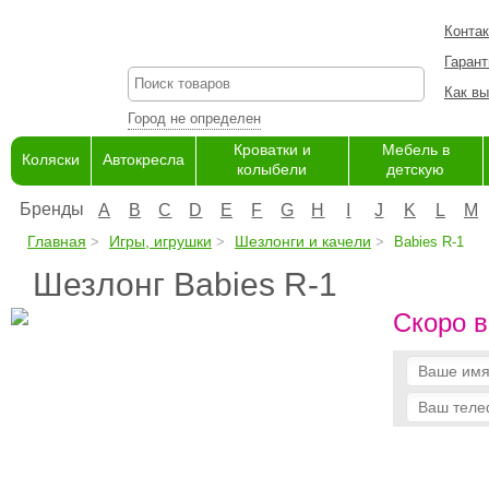
Конта
Гарант
Как вы
Город не определен
Кроватки и
Мебель в
Коляски
Автокресла
колыбели
детскую
Бренды
A
B
C
D
E
F
G
H
I
J
K
L
M
Главная
Игры, игрушки
Шезлонги и качели
Babies R-1
Шезлонг Babies R-1
Скоро в