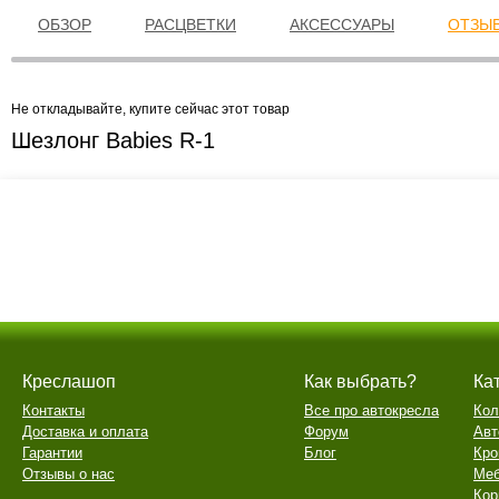
ОБЗОР
РАСЦВЕТКИ
АКСЕССУАРЫ
ОТЗЫВ
Не откладывайте, купите сейчас этот товар
Шезлонг Babies R-1
Креслашоп
Как выбрать?
Ка
Контакты
Все про автокресла
Кол
Доставка и оплата
Форум
Авт
Гарантии
Блог
Кро
Отзывы о нас
Меб
Кор