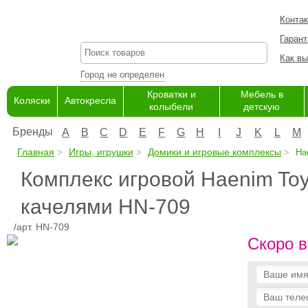
Конта
Гарант
Как вы
Город не определен
Кроватки и
Мебель в
Коляски
Автокресла
колыбели
детскую
Бренды
A
B
C
D
E
F
G
H
I
J
K
L
M
Главная
Игры, игрушки
Домики и игровые комплексы
Hae
Комплекс игровой Haenim Toy
качелями HN-709
/арт. HN-709
Скоро в