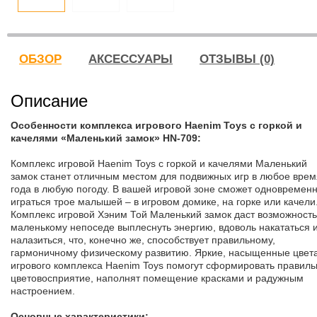
ОБЗОР
АКСЕССУАРЫ
ОТЗЫВЫ (0)
Описание
Особенности комплекса игрового Haenim Toys с горкой и
качелями «Маленький замок» HN-709:
Комплекс игровой Haenim Toys с горкой и качелями Маленький
замок станет отличным местом для подвижных игр в любое врем
года в любую погоду. В вашей игровой зоне сможет одновремен
играться трое малышей – в игровом домике, на горке или качели
Комплекс игровой Хэним Той Маленький замок даст возможность
маленькому непоседе выплеснуть энергию, вдоволь накататься 
налазиться, что, конечно же, способствует правильному,
гармоничному физическому развитию. Яркие, насыщенные цвет
игрового комплекса Haenim Toys помогут сформировать правиль
цветовосприятие, наполнят помещение красками и радужным
настроением.
Основные характеристики: