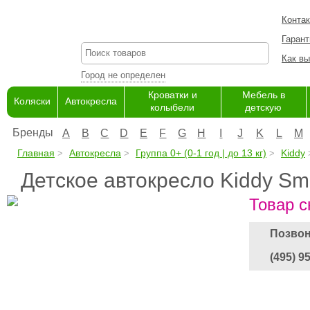
Конта
Гарант
Как вы
Город не определен
Кроватки и
Мебель в
Коляски
Автокресла
колыбели
детскую
Бренды
A
B
C
D
E
F
G
H
I
J
K
L
M
Главная
Автокресла
Группа 0+ (0-1 год | до 13 кг)
Kiddy
Детское автокресло Kiddy Smi
Товар с
Позвон
(495) 9