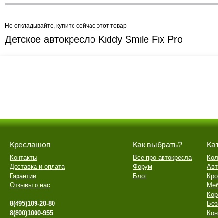
Не откладывайте, купите сейчас этот товар
Детское автокресло Kiddy Smile Fix Pro
Креслашоп
Как выбрать?
Ка
Контакты
Все про автокресла
Кол
Доставка и оплата
Форум
Авт
Гарантии
Блог
Кро
Отзывы о нас
Меб
Кор
8(495)109-20-80
Без
8(800)1000-955
Кон