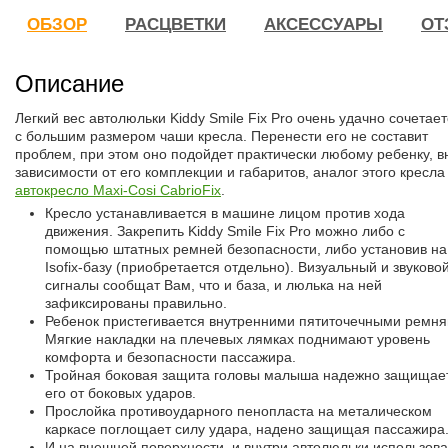
ОБЗОР
РАСЦВЕТКИ
АКСЕССУАРЫ
ОТ
Описание
Легкий вес автолюльки Kiddy Smile Fix Pro очень удачно сочетае
с большим размером чаши кресла. Перенести его не составит
проблем, при этом оно подойдет практически любому ребенку, в
зависимости от его комплекции и габаритов, аналог этого кресла
автокресло Maxi-Cosi CabrioFix
.
Кресло устанавливается в машине лицом против хода
движения. Закрепить Kiddy Smile Fix Pro можно либо с
помощью штатных ремней безопасности, либо установив на
Isofix-базу (приобретается отдельно). Визуальный и звуково
сигналы сообщат Вам, что и база, и люлька на ней
зафиксированы правильно.
Ребенок пристегивается внутренними пятиточечными ремня
Мягкие накладки на плечевых лямках поднимают уровень
комфорта и безопасности пассажира.
Тройная боковая защита головы малыша надежно защищае
его от боковых ударов.
Прослойка противоударного пенопласта на металическом
каркасе поглощает силу удара, надено защищая пассажира
И на внешней поверхности, и внутри автолюльки использов