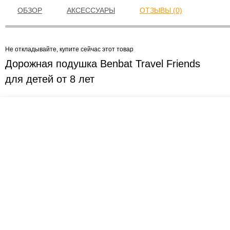
ОБЗОР
АКСЕССУАРЫ
ОТЗЫВЫ (0)
Не откладывайте, купите сейчас этот товар
Дорожная подушка Benbat Travel Friends
для детей от 8 лет
Креслашоп
Как выбрать?
Ка
Контакты
Все про автокресла
Кол
Доставка и оплата
Форум
Авт
Гарантии
Блог
Кро