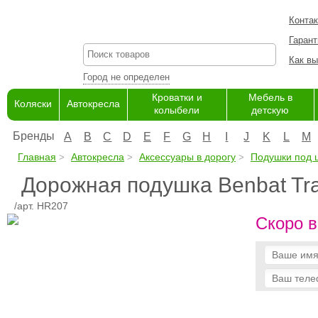
Конта
Гарант
Как вы
Город не определен
Кроватки и
Мебель в
Коляски
Автокресла
колыбели
детскую
Бренды
A
B
C
D
E
F
G
H
I
J
K
L
M
Главная
Автокресла
Аксессуары в дорогу
Подушки под
Дорожная подушка Benbat Trav
/арт. HR207
Скоро в