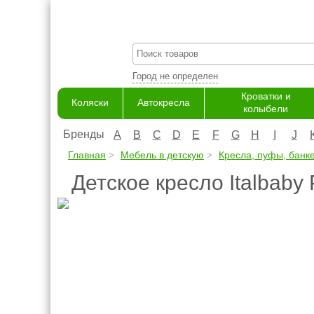
Город не определен
Кроватки и
Коляски
Автокресла
колыбели
Бренды
A
B
C
D
E
F
G
H
I
J
Главная
Мебель в детскую
Кресла, пуфы, банке
Детское кресло Italbaby P