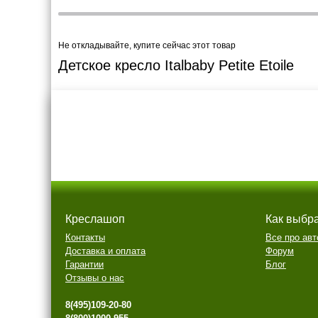
Не откладывайте, купите сейчас этот товар
Детское кресло Italbaby Petite Etoile
Креслашоп
Как выбр
Контакты
Все про авт
Доставка и оплата
Форум
Гарантии
Блог
Отзывы о нас
8(495)109-20-80