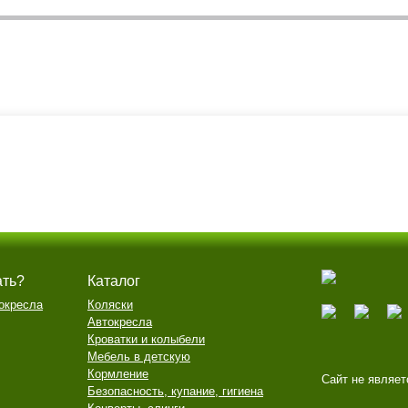
ать?
Каталог
окресла
Коляски
Автокресла
Кроватки и колыбели
Мебель в детскую
Кормление
Сайт не являет
Безопасность, купание, гигиена