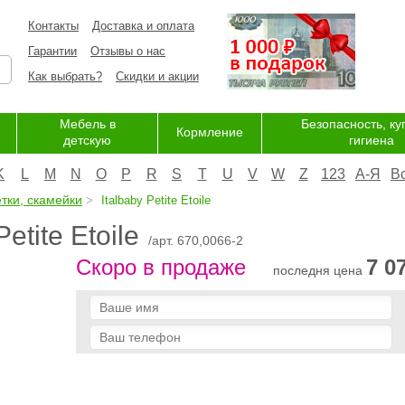
Контакты
Доставка и оплата
Гарантии
Отзывы о нас
Как выбрать?
Скидки и акции
Мебель в
Безопасность, ку
Кормление
детскую
гигиена
K
L
M
N
O
P
R
S
T
U
V
W
Z
123
А-Я
В
тки, скамейки
Italbaby Petite Etoile
etite Etoile
/арт. 670,0066-2
Скоро в продаже
7 0
последня цена