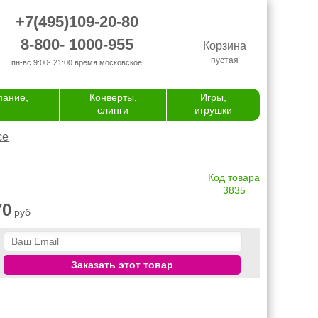
+7(495)109-20-80
8-800- 1000-955
Корзина
пустая
пн-вс 9:00- 21:00
время московское
пание,
Конверты,
Игры,
слинги
игрушки
се
Код товара
3835
70
руб
Заказать этот товар