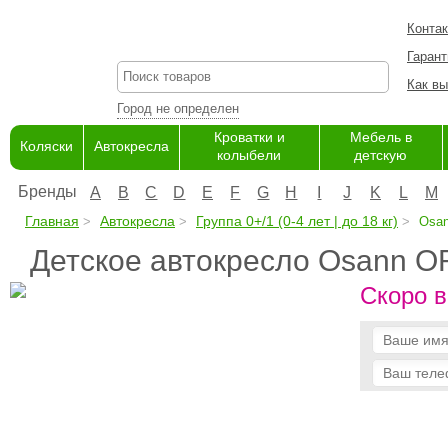
Конта
Гарант
Как вы
Город не определен
Кроватки и
Мебель в
Коляски
Автокресла
колыбели
детскую
Бренды
A
B
C
D
E
F
G
H
I
J
K
L
M
Главная
Автокресла
Группа 0+/1 (0-4 лет | до 18 кг)
Osan
Детское автокресло Osann O
Скоро в