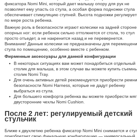
фиксатора Nomi Mini, который дает малышу опору для рук не
позволяет ему упасть со стула, а особая форма подножки стула
обеспечивает стимуляцию ступней. Высота подножки регулирует
по мере роста ребенка.
Важную роль в безопасности играют колесики на задней стороне
опорных ног: если ребенок сильно оттолкнется от стола, то стул
просто отъедет, а не накренится назад и не перевернется.
Внимание! Данные колесики не предназначены для перемещен
стула по помещению, особенно вместе с ребенком.
Фирменные аксессуары для данной конфигурации
В некоторых ситуациях вам может понадобиться отдельный
столик для малыша, в этом случае вы можете купить съемн
столик Nomi Tray.
Для очень активных детей рекомендуется приобрести ремн
безопасности Nomi Harness, которые не дадут ребенку
выбраться из стула.
Для большего комфорта ребенка вы можете приобрести мяг
двусторонние чехлы Nomi Cushion.
После 2 лет: регулируемый детский
стульчик
Ближе к двухлетию ребенка фиксатор Nomi Mini снимается и сту
приобретает свою финальную конфигурацию — универсальный