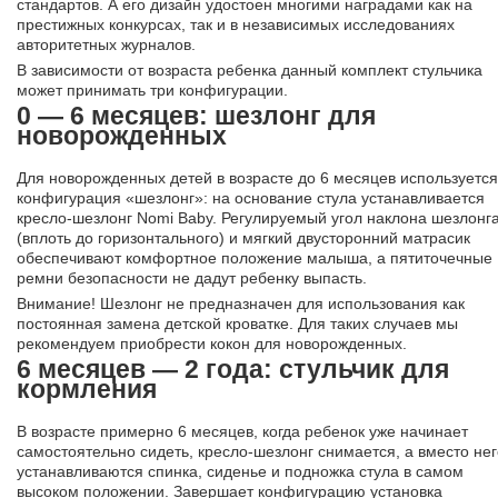
стандартов. А его дизайн удостоен многими наградами как на
престижных конкурсах, так и в независимых исследованиях
авторитетных журналов.
В зависимости от возраста ребенка данный комплект стульчика
может принимать три конфигурации.
0 — 6 месяцев: шезлонг для
новорожденных
Для новорожденных детей в возрасте до 6 месяцев используется
конфигурация «шезлонг»: на основание стула устанавливается
кресло-шезлонг Nomi Baby. Регулируемый угол наклона шезлонг
(вплоть до горизонтального) и мягкий двусторонний матрасик
обеспечивают комфортное положение малыша, а пятиточечные
ремни безопасности не дадут ребенку выпасть.
Внимание! Шезлонг не предназначен для использования как
постоянная замена детской кроватке. Для таких случаев мы
рекомендуем приобрести кокон для новорожденных.
6 месяцев — 2 года: стульчик для
кормления
В возрасте примерно 6 месяцев, когда ребенок уже начинает
самостоятельно сидеть, кресло-шезлонг снимается, а вместо нег
устанавливаются спинка, сиденье и подножка стула в самом
высоком положении. Завершает конфигурацию установка