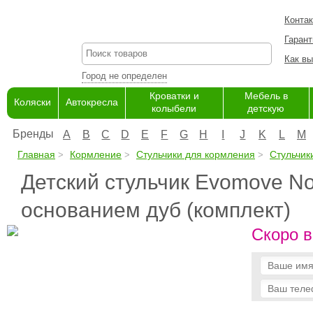
Конта
Гарант
Как вы
Город не определен
Кроватки и
Мебель в
Коляски
Автокресла
колыбели
детскую
Бренды
A
B
C
D
E
F
G
H
I
J
K
L
M
Главная
Кормление
Стульчики для кормления
Стульчики
Детский стульчик Evomove Nom
основанием дуб (комплект)
Скоро в