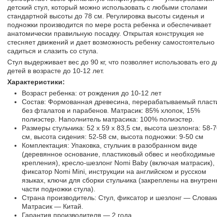
детский стул, который можно использовать с любыми столами
стандартной высоты до 78 см. Регулировка высоты сиденья и
подножки производится по мере роста ребенка и обеспечивает
анатомически правильную посадку. Открытая конструкция не
стесняет движений и дает возможность ребенку самостоятельно
садиться и слазить со стула.
Стул выдерживает вес до 90 кг, что позволяет использовать его д
детей в возрасте до 10-12 лет.
Характеристики:
Возраст ребенка: от рождения до 10-12 лет
Состав: Формованная древесина, перерабатываемый пласт
без фталатов и парабенов. Матрасик: 85% хлопок, 15%
полиэстер. Наполнитель матрасика: 100% полиэстер.
Размеры стульчика: 52 х 59 х 83,5 см, высота шезлонга: 58-
см, высота сидения: 52-58 см, высота подножки: 9-50 см
Комплектация: Упаковка, стульчик в разобранном виде
(деревянное основание, пластиковый обвес и необходимые
крепления), кресло-шезлонг Nomi Baby (включая матрасик),
фиксатор Nomi Mini, инструкции на английском и русском
языках, ключи для сборки стульчика (закреплены на внутрен
части подножки стула).
Страна производитель: Стул, фиксатор и шезлонг — Словак
Матрасик — Китай.
Гарантия производителя — 2 года