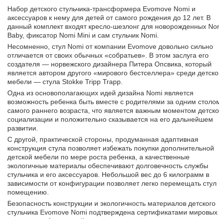
Набор детского стульчика-трансформера Evomove Nomi и
аксессуаров к нему для детей от самого рождения до 12 лет. В
данный комплект входят кресло-шезлонг для новорожденных No
Baby, фиксатор Nomi Mini и сам стульчик Nomi.
Несомненно, стул Nomi от компании Evomove довольно сильно
отличается от своих обычных «собратьев». В этом заслуга его
создателя — норвежского дизайнера Питера Опсвика, который
является автором другого «мирового бестселлера» среди детско
мебели — стула Stokke Tripp Trapp.
Одна из основополагающих идей дизайна Nomi является
возможность ребенка быть вместе с родителями за одним столо
самого раннего возраста, что является важным моментом детск
социализации и положительно сказывается на его дальнейшем
развитии.
С другой, практической стороны, продуманная адаптивная
конструкция стула позволяет избежать покупки дополнительной
детской мебели по мере роста ребенка, а качественные
экологичные материалы обеспечивают долговечность службы
стульчика и его аксессуаров. Небольшой вес до 6 килограмм в
зависимости от конфигурации позволяет легко перемещать стул
помещению.
Безопасность конструкции и экологичность материалов детского
стульчика Evomove Nomi подтверждена сертификатами мировых