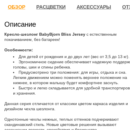
ОБЗОР
РАСЦВЕТКИ
АКСЕССУАРЫ
ОТ
Описание
Кресло-шезлонг
BabyBjorn
Bliss Jersey
с естественным
покачиванием, без батареек!
Особенности:
Для детей от рождения и до двух лет (вес от 3,5 до 13 кг).
Эргономичное сидение обеспечивает надежную поддерж
головы, шеи и спины ребенка.
Предусмотрено три положения: для игры, отдыха и сна.
Легким движением можно поменять верхнее положение на
нижнее, в котором малышу будет комфортнее заснуть.
Быстро и легко складывается для удобной транспортиров
и хранения.
Данная серия отличается от классики цветом каркаса изделия и
дизайном чехла шезлонга.
Однотонные чехлы нежных, теплых оттенков подчеркивают
скандинавский стиль. Новые цветовые решения вызывают
ассоциации легкости, спокойствия и блаженства.