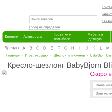
Конта
Гарант
Как вы
Город не определен
Кроватки и
Мебель в
Коляски
Автокресла
колыбели
детскую
Бренды
A
B
C
D
E
F
G
H
I
J
K
L
M
Главная
Игры, игрушки
Шезлонги и качели
BabyBjorn Blis
Кресло-шезлонг BabyBjorn Bli
Скоро в