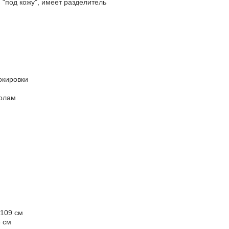
"под кожу", имеет разделитель
окировки
колам
х109 см
8 см