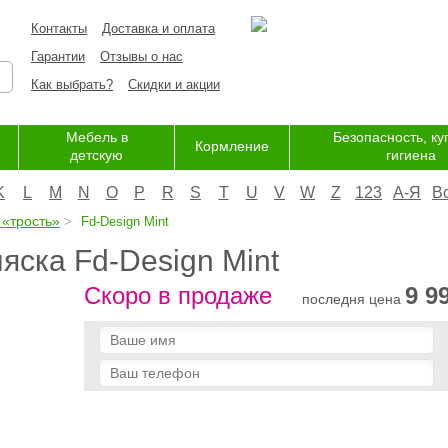
Контакты
Доставка и оплата
Гарантии
Отзывы о нас
Как выбрать?
Скидки и акции
Мебель в
Безопасность, ку
Кормление
детскую
гигиена
K
L
M
N
O
P
R
S
T
U
V
W
Z
123
А-Я
В
 «трость»
Fd-Design Mint
яска Fd-Design Mint
Скоро в продаже
9 9
последня цена