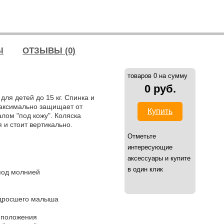
Ы
ОТЗЫВЫ (0)
товаров 0 на сумму
0 руб.
ля детей до 15 кг. Спинка и
аксимально защищает от
Купить
лом "под кожу". Коляска
 и стоит вертикально.
Отметьте
интересующие
аксессуары и купите
в один клик
под молнией
одросшего малыша
о положения