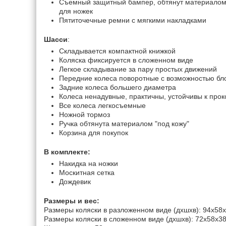
Съемный защитный бампер, обтянут материалом 
для ножек
Пятиточечные ремни с мягкими накладками
Шасси
:
Складывается компактной книжкой
Коляска фиксируется в сложенном виде
Легкое складывание за пару простых движений
Передние колеса поворотные с возможностью бл
Задние колеса большего диаметра
Колеса ненадувные, практичны, устойчивы к про
Все колеса легкосъемные
Ножной тормоз
Ручка обтянута материалом "под кожу"
Корзина для покупок
В комплекте:
Накидка на ножки
Москитная сетка
Дождевик
Размеры и вес:
Размеры коляски в разложенном виде (дхшхв): 94х58
Размеры коляски в сложенном виде (дхшхв): 72х58х3