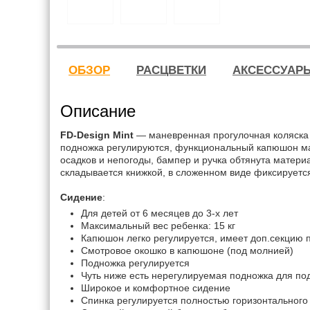
ОБЗОР
РАСЦВЕТКИ
АКСЕССУАР
Описание
FD-Design Mint
— маневренная прогулочная коляска д
подножка регулируются, функциональный капюшон м
осадков и непогоды, бампер и ручка обтянута материа
складывается книжкой, в сложенном виде фиксируется
Сидение
:
Для детей от 6 месяцев до 3-х лет
Максимальный вес ребенка: 15 кг
Капюшон легко регулируется, имеет доп.секцию 
Смотровое окошко в капюшоне (под молнией)
Подножка регулируется
Чуть ниже есть нерегулируемая подножка для п
Широкое и комфортное сидение
Спинка регулируется полностью горизонтальног