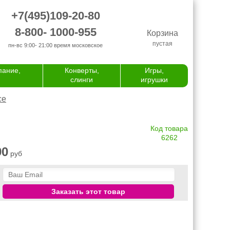
+7(495)109-20-80
8-800- 1000-955
Корзина
пустая
пн-вс 9:00- 21:00
время московское
пание,
Конверты,
Игры,
слинги
игрушки
се
Код товара
6262
90
руб
Заказать этот товар