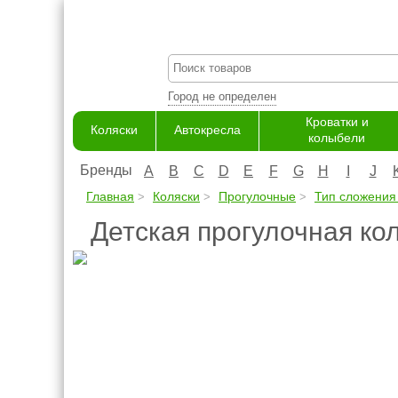
Город не определен
Кроватки и
Коляски
Автокресла
колыбели
Бренды
A
B
C
D
E
F
G
H
I
J
Главная
Коляски
Прогулочные
Тип сложения
Детская прогулочная кол