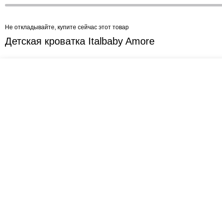
Не откладывайте, купите сейчас этот товар
Детская кроватка Italbaby Amore
Креслашоп
Как выбрать?
Ка
Контакты
Все про автокресла
Кол
Доставка и оплата
Форум
Авт
Гарантии
Блог
Кро
Отзывы о нас
Меб
Кор
8(495)109-20-80
Без
8(800)1000-955
Кон