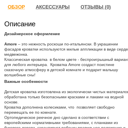
ОБЗОР
АКСЕССУАРЫ
ОТЗЫВЫ (0)
Описание
Дизайнерское оформление
Amore
– это нежность роскоши по-итальянски. В украшении
фасадов кроватки используются милые аппликации в виде серде
медвежонка.
Классическая кроватка в белом цвете - беспроигрышный вариан
для любого интерьера. Кроватка Amore создаст поистине
сказочную атмосферу в детской комнате и подарит малышу
волшебные сны!
Важные особенности
Детская кроватка изготовлена из экологически чистых материало
обработана только безопасными красками и лаками на водной
основе.
Кроватка дополнена колесиками, что позволяет свободно
перемещать ее по комнате.
Ортопедическое реечное дно сделано в соответствии с
европейскими нормативными требованиями, с планками из
букового дерева, гарантирует ребенку правильное положение и