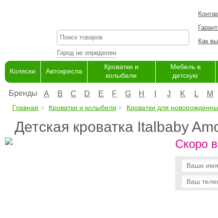
Конта
Гарант
Как вы
Город не определен
Кроватки и
Мебель в
Коляски
Автокресла
колыбели
детскую
Бренды
A
B
C
D
E
F
G
H
I
J
K
L
M
Главная
Кроватки и колыбели
Кроватки для новорожденн
Детская кроватка Italbaby Am
Скоро в