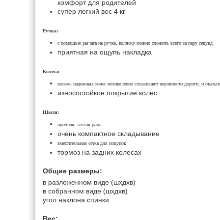
комфорт для родителей
супер легкий вес 4 кг
Ручка:
с помощью рычага на ручке, коляску можно сложить всего за пару секунд
приятная на ощупь накладка
Колеса:
восемь надежных колес великолепно сглаживают неровности дороги, и оказы
износостойкое покрытие колес
Шасси:
прочная, легкая рама
очень компактное складывание
вместительная сетка для покупок
тормоз на задних колесах
Общие размеры:
в разложенном виде (шxдхв)
в собранном виде (шхдxв)
угол наклона спинки
Вес: