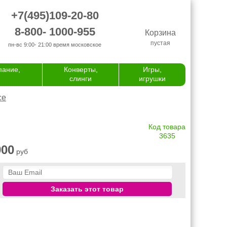
+7(495)109-20-80
8-800- 1000-955
Корзина
пустая
пн-вс 9:00- 21:00
время московское
пание,
Конверты,
Игры,
слинги
игрушки
се
Код товара
3635
900
руб
Заказать этот товар