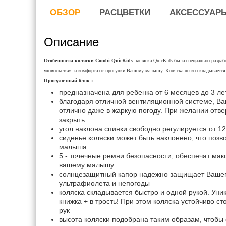
ОБЗОР
РАСЦВЕТКИ
АКСЕССУАР
Описание
О
собенности коляски Combi QuicKids
: коляска QuicKids была специально разра
удовольствия и комфорта от прогулки Вашему малышу. Коляска легко складывается и
Прогулочный блок :
предназначена для ребенка от 6 месяцев до 3 ле
благодаря отличной вентиляционной системе, Ва
отлично даже в жаркую погоду. При желании отв
закрыть
угол наклона спинки свободно регулируется от 12
сиденье коляски может быть наклонено, что позв
малыша
5 - точечные ремни безопасности, обеспечат ма
вашему малышу
солнцезащитный капор надежно защищает Вашег
ультрафиолета и непогоды
коляска складывается быстро и одной рукой. Уни
книжка + в трость! При этом коляска устойчиво ст
рук
высота коляски подобрана таким образам, чтобы