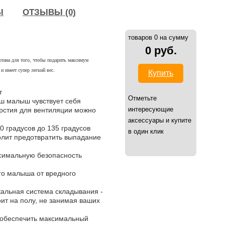
Ы
ОТЗЫВЫ (0)
товаров 0 на сумму
0 руб.
ботана для того, чтобы подарить максимум
 имеет супер легкий вес.
Купить
т
Отметьте
ш малыш чувствует себя
интересующие
ерстия для вентиляции можно
аксессуары и купите
0 градусов до 135 градусов
в один клик
олит предотвратить выпадание
ксимальную безопасность
о малыша от вредного
кальная система складывания -
оит на полу, не занимая ваших
 обеспечить максимальный