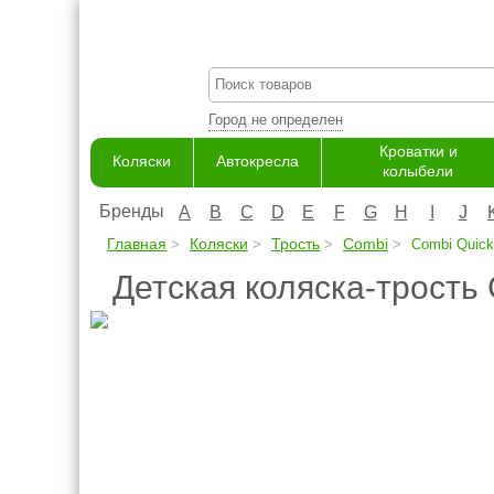
Город не определен
Кроватки и
Коляски
Автокресла
колыбели
Бренды
A
B
C
D
E
F
G
H
I
J
Главная
Коляски
Трость
Combi
Combi Quick
Детская коляска-трость 