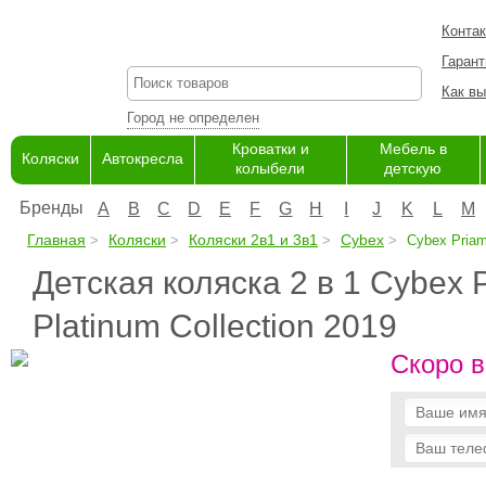
Конта
Гарант
Как вы
Город не определен
Кроватки и
Мебель в
Коляски
Автокресла
колыбели
детскую
Бренды
A
B
C
D
E
F
G
H
I
J
K
L
M
Главная
Коляски
Коляски 2в1 и 3в1
Cybex
Cybex Priam 
Детская коляска 2 в 1 Cybex P
Platinum Collection 2019
Скоро в