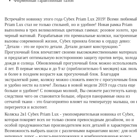
Фирменный гарантийный талон
Встречайте новинку этого года Cybex Priam Lux 2019! Всеми любимы
Priam Lux стал не только стильней, но и удобнее! Новая рамка Priam
выполнена в трех великолепных цветовых гаммах: розовое золото, хр
черный матовый. Разрабатывая эти премиальные коляски, настроенные
вызовы современной жизни, Cybex приняла близко к сердцу девиз:
"Детали - это не просто детали. Детали делают конструкцию.”
Прогулочный блок впечатляет своими высококачественными материал
и предлагает оптимальную всестороннюю защиту против ветра, холода
дождя и солнца. Обновленный прогулочный блок можно использовать
4 лет. В первые месяцы и до 9 кг (приблизительно 6 месяцев) как люл
и более в позднем возрасте как прогулочный блок. Благодаря
экстралегкой раме, коляску можно сложить вместе с прогулочным бло
и удобно нести на плече! Люлька в новой модели 2019 года стала еще
больше и удобнее! С помощью молний, Вы сможете расстегнуть капор,
следствии чего он становится больше, образуя панорамные окна из
сетчатой ткани - это благоприятно влияет на температуру малыша, он 
перегреется и вспотеет.
Коляска 2в1 Cybex Priam Lux - умопомрачительная новинка от Cybex,
которая покоряет всех не только своим превосходным дизайном, но и
особой продуманностью производителем всех деталей и характеристик
Возможность выбрать шасси с различными вариантами колес: для осо
неровных дорог – колеса-внедорожники и комбинированные колеса,