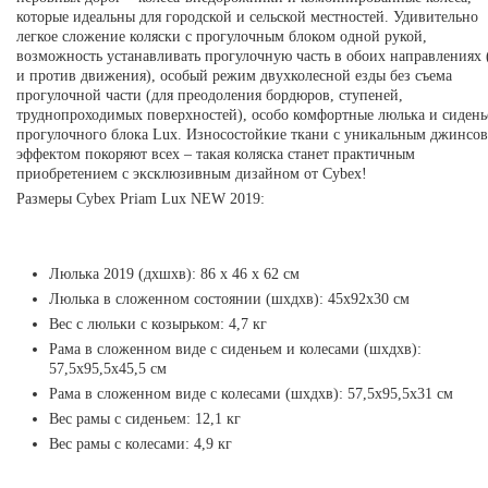
которые идеальны для городской и сельской местностей. Удивительно
легкое сложение коляски с прогулочным блоком одной рукой,
возможность устанавливать прогулочную часть в обоих направлениях 
и против движения), особый режим двухколесной езды без съема
прогулочной части (для преодоления бордюров, ступеней,
труднопроходимых поверхностей), особо комфортные люлька и сидень
прогулочного блока Lux. Износостойкие ткани с уникальным джинсо
эффектом покоряют всех – такая коляска станет практичным
приобретением с эксклюзивным дизайном от Cybex!
Размеры Cybex Priam Lux NEW 2019:
Люлька 2019 (дxшxв): 86 x 46 x 62 см
Люлька в сложенном состоянии (шхдхв): 45х92х30 см
Вес с люльки с козырьком: 4,7 кг
Рама в сложенном виде с сиденьем и колесами (шхдхв):
57,5х95,5х45,5 см
Рама в сложенном виде с колесами (шхдхв): 57,5х95,5х31 см
Вес рамы с сиденьем: 12,1 кг
Вес рамы с колесами: 4,9 кг