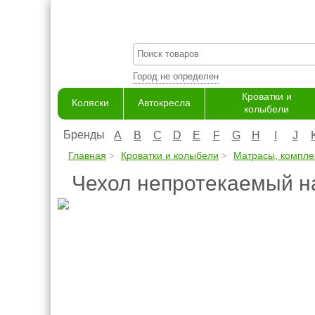
Город не определен
Кроватки и
Коляски
Автокресла
колыбели
Бренды
A
B
C
D
E
F
G
H
I
J
Главная
Кроватки и колыбели
Матрасы, компле
Чехол непротекаемый на 