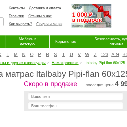
Контакты
Доставка и оплата
Гарантии
Отзывы о нас
Как выбрать?
Скидки и акции
Мебель в
Безопасность, ку
Кормление
детскую
гигиена
K
L
M
N
O
P
R
S
T
U
V
W
Z
123
А-Я
В
кты и другие аксессуары
Наматрасники
Italbaby Pipi-flan 60x125
матрас Italbaby Pipi-flan 60x12
Скоро в продаже
4 9
последня цена