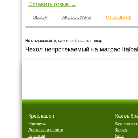
Оставить отзыв →
ОБЗОР
АКСЕССУАРЫ
ОТЗЫВЫ (0)
Не откладывайте, купите сейчас этот товар
Чехол непротекаемый на матрас Italbab
Креслашоп
Как выбр
Контакты
Все про авт
Доставка и оплата
Форум
Гарантии
Блог