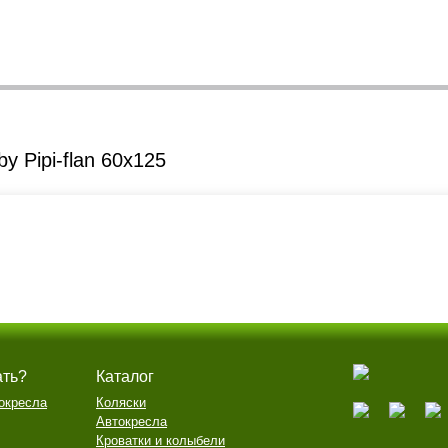
y Pipi-flan 60x125
ать?
Каталог
окресла
Коляски
Автокресла
Кроватки и колыбели