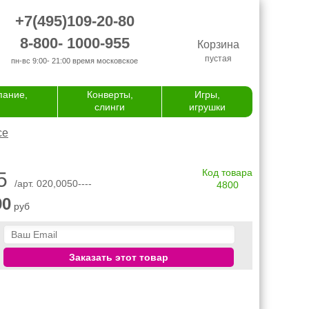
+7(495)109-20-80
8-800- 1000-955
Корзина
пустая
пн-вс 9:00- 21:00
время московское
пание,
Конверты,
Игры,
слинги
игрушки
се
Код товара
5
/арт. 020,0050----
4800
90
руб
Заказать этот товар