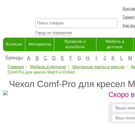
Конта
Гарант
Как вы
Город не определен
Кроватки и
Мебель в
Коляски
Автокресла
колыбели
детскую
Бренды
A
B
C
D
E
F
G
H
I
J
K
L
M
Главная
Мебель в детскую
Школьные парты и кресла
А
Comf-Pro для кресел Match и Oxford
Чехол Comf-Pro для кресел M
Скоро в