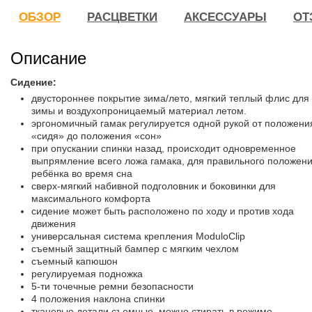
ОБЗОР
РАСЦВЕТКИ
АКСЕССУАРЫ
ОТ
Описание
Сидение:
двустороннее покрытие зима/лето, мягкий теплый флис для
зимы и воздухопроницаемый материал летом.
эргономичный гамак регулируется одной рукой от положени
«сидя» до положения «сон»
при опускании спинки назад, происходит одновременное
выпрямление всего ложа гамака, для правильного положен
ребёнка во время сна
сверх-мягкий набивной подголовник и боковинки для
максимального комфорта
сидение может быть расположено по ходу и против хода
движения
универсальная система крепления ModuloClip
съемный защитный бампер с мягким чехлом
съемный капюшон
регулируемая подножка
5-ти точечные ремни безопасности
4 положения наклона спинки
тканевые детали съемные, можно стирать в режиме