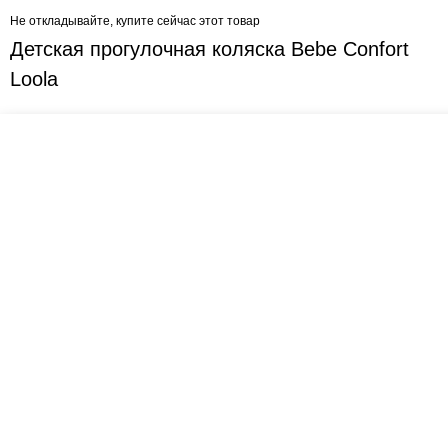
Не откладывайте, купите сейчас этот товар
Детская прогулочная коляска Bebe Confort
Loola
Креслашоп
Как выбрать?
Ка
Контакты
Все про автокресла
Кол
Доставка и оплата
Форум
Авт
Гарантии
Блог
Кро
Отзывы о нас
Меб
Кор
8(495)109-20-80
Без
8(800)1000-955
Кон