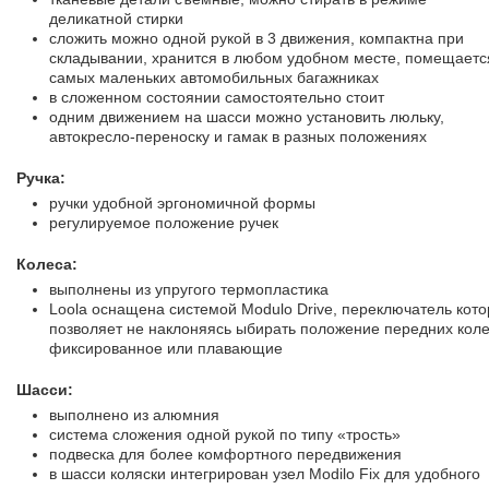
деликатной стирки
сложить можно одной рукой в 3 движения, компактна при
складывании, хранится в любом удобном месте, помещаетс
самых маленьких автомобильных багажниках
в сложенном состоянии самостоятельно стоит
одним движением на шасси можно установить люльку,
автокресло-переноску и гамак в разных положениях
Ручка:
ручки удобной эргономичной формы
регулируемое положение ручек
Колеса:
выполнены из упругого термопластика
Loola оснащена системой Modulo Drive, переключатель кот
позволяет не наклоняясь ыбирать положение передних коле
фиксированное или плавающие
Шасси:
выполнено из алюмния
система сложения одной рукой по типу «трость»
подвеска для более комфортного передвижения
в шасси коляски интегрирован узел Modilo Fix для удобного