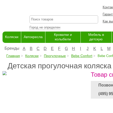
Конта
Гарант
Как вы
Город не определен
Кроватки и
Мебель в
Коляски
Автокресла
колыбели
детскую
Бренды
A
B
C
D
E
F
G
H
I
J
K
L
M
Главная
Коляски
Прогулочные
Bebe Confort
Bebe Confo
Детская прогулочная коляска 
Товар с
Позвон
(495) 9