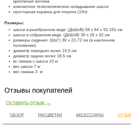
крепления зонтика
компактное телескопическое складывание шасси
просторная корзина для покупок (19л)
Размеры:
шасси в разобранном виде: (ДхШxВ) 58 х 84 х 92-101 см
шасси в собранном виде: (ДхШxВ) 30 х 26 х 92 см
размеры сидения: (ШхГ) 30 х 22-72 см (в наклонном
положении)
диаметр передних колес 16,5 см
диаметр задних колес 18,5 см
вс гамака с шасси 10 кг
вес шасси 7 кг
вес гамака 3 кг
Отзывы покупателей
Оставить отзыв →
ОБЗОР
РАСЦВЕТКИ
АКСЕССУАРЫ
ОТЗЫВ