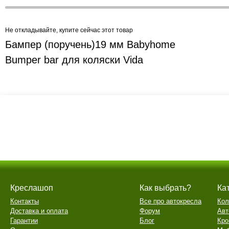
Не откладывайте, купите сейчас этот товар
Бампер (поручень)19 мм Babyhome
Bumper bar для коляски Vida
Креслашоп
Как выбрать?
Ка
Контакты
Все про автокресла
Кол
Доставка и оплата
Форум
Авт
Гарантии
Блог
Кро