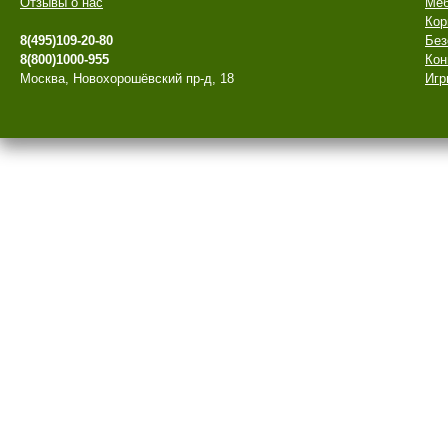
Отзывы о нас
Меб
Кор
8(495)109-20-80
Без
8(800)1000-955
Кон
Москва, Новохорошёвский пр-д, 18
Игр