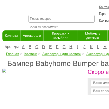
Конта
Гарант
Как вы
Город не определен
Кроватки и
Мебель в
Коляски
Автокресла
колыбели
детскую
Бренды
A
B
C
D
E
F
G
H
I
J
K
L
M
Главная
Коляски
Аксессуары для колясок
Аксессуары д
Бампер Babyhome Bumper bar
Скоро в