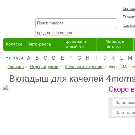
Конта
Гарант
Как вы
Город не определен
Кроватки и
Мебель в
Коляски
Автокресла
колыбели
детскую
Бренды
A
B
C
D
E
F
G
H
I
J
K
L
M
Главная
Игры, игрушки
Шезлонги и качели
4moms Mamar
Вкладыш для качелей 4mom
Скоро в