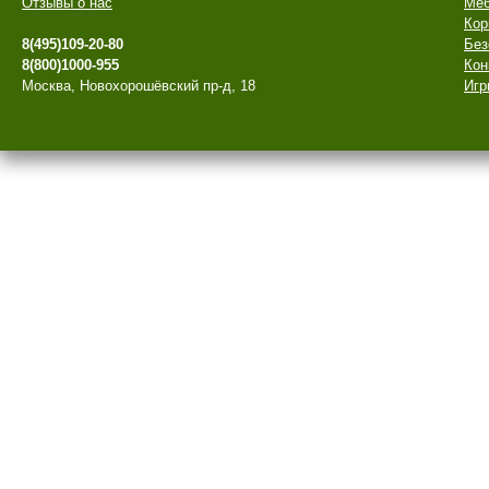
Отзывы о нас
Меб
Кор
8(495)109-20-80
Без
8(800)1000-955
Кон
Москва, Новохорошёвский пр-д, 18
Игр