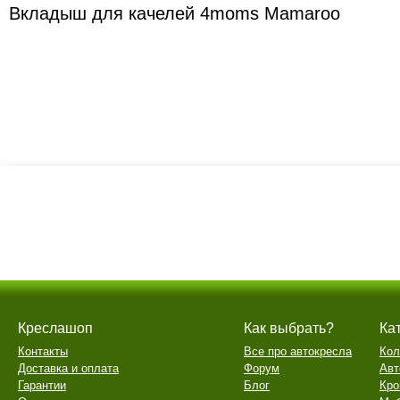
Вкладыш для качелей 4moms Mamaroo
Креслашоп
Как выбрать?
Ка
Контакты
Все про автокресла
Кол
Доставка и оплата
Форум
Авт
Гарантии
Блог
Кро