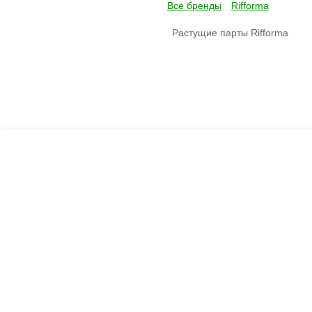
Все бренды
Rifforma
Растущие парты Rifforma
Креслашоп
Как выбрать?
Ка
Контакты
Все про автокресла
Кол
Доставка и оплата
Форум
Авт
Гарантии
Блог
Кро