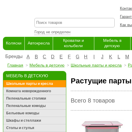
Конта
Гарант
Как вы
Город не определен
Кроватки и
Мебель в
Коляски
Автокресла
колыбели
детскую
Бренды
A
B
C
D
E
F
G
H
I
J
K
L
M
Главная
Мебель в детскую
Школьные парты и кресла
Р
МЕБЕЛЬ В ДЕТСКУЮ
Растущие парты 
Школьные парты и кресла
Комната новорожденного
Пеленальные столики
Всего 8 товаров
Пеленальные комоды
Бельевые комоды
Шкафы и стеллажи
Столы и стулья