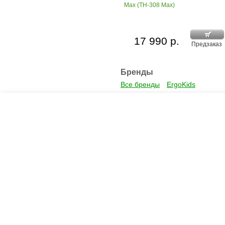
Max (TH-308 Max)
17 990 р.
Предзаказ
Бренды
Все бренды
ErgoKids
Креслашоп
Как выбрать?
Ка
Контакты
Все про автокресла
Кол
Доставка и оплата
Форум
Авт
Гарантии
Блог
Кро