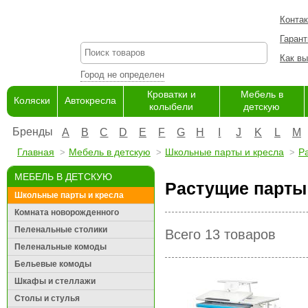
Конта
Гарант
Как вы
Город не определен
Кроватки и
Мебель в
Коляски
Автокресла
колыбели
детскую
Бренды
A
B
C
D
E
F
G
H
I
J
K
L
M
Главная
Мебель в детскую
Школьные парты и кресла
Р
МЕБЕЛЬ В ДЕТСКУЮ
Растущие парты
Школьные парты и кресла
Комната новорожденного
Пеленальные столики
Всего 13 товаров
Пеленальные комоды
Бельевые комоды
Шкафы и стеллажи
Столы и стулья