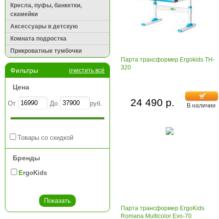
Кресла, пуфы, банкетки,
скамейки
Аксессуары в детскую
Комната подростка
Прикроватные тумбочки
Парта трансформер Ergokids TH-
320
Фильтры
очистить всё
Цена
24 490 р.
От
До
руб.
В наличии
Товары со скидкой
Бренды
ErgoKids
Парта трансформер ErgoKids
Romana Multicolor Evo-70