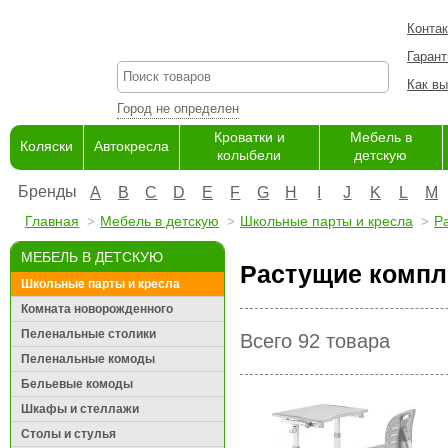
Конта
Гарант
Как вы
Город не определен
Кроватки и
Мебель в
Коляски
Автокресла
колыбели
детскую
Бренды
A
B
C
D
E
F
G
H
I
J
K
L
M
Главная
Мебель в детскую
Школьные парты и кресла
Р
МЕБЕЛЬ В ДЕТСКУЮ
Растущие компл
Школьные парты и кресла
Комната новорожденного
Пеленальные столики
Всего 92 товара
Пеленальные комоды
Бельевые комоды
Шкафы и стеллажи
Столы и стулья