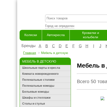
Город не определен
Кроватки и
Коляски
Автокресла
колыбели
Бренды
A
B
C
D
E
F
G
H
I
J
Главная
Мебель в детскую
МЕБЕЛЬ В ДЕТСКУЮ
Мебель в 
Школьные парты и кресла
Комната новорожденного
Пеленальные столики
Всего 50 тов
Пеленальные комоды
Бельевые комоды
Шкафы и стеллажи
Столы и стулья