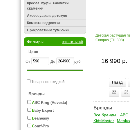
Кресла, пуфы, банкетки,
скамейки
Аксессуары в детскую
Комната подростка
Прикроватные тумбочки
Детская растущая па
Compas (TH-308)
Фильтры
очистить всё
Цена
16 990 р.
От
До
руб.
Товары со скидкой
Назад
22
23
Бренды
ABC King (Advesta)
Бренды
Baby Expert
Все бренды
ABC 
Beaneasy
KidsMaster
Mealu
Comf-Pro