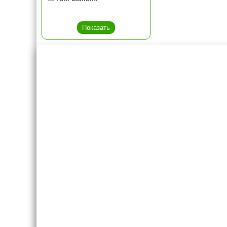
Креслашоп
Как выбр
Контакты
Все про авт
Доставка и оплата
Форум
Гарантии
Блог
Отзывы о нас
8(495)109-20-80
8(800)1000-955
Москва, Новохорошёвский пр-д, 18