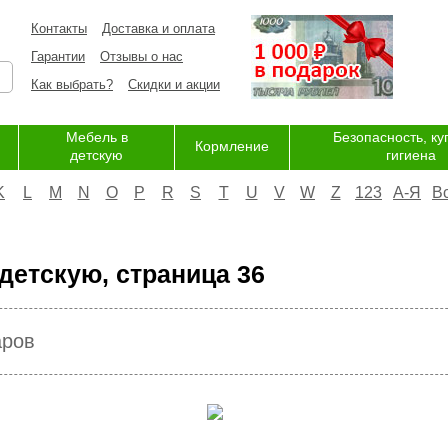
Контакты
Доставка и оплата
Гарантии
Отзывы о нас
Как выбрать?
Скидки и акции
Мебель в
Безопасность, ку
Кормление
детскую
гигиена
K
L
M
N
O
P
R
S
T
U
V
W
Z
123
А-Я
В
детскую, страница 36
аров