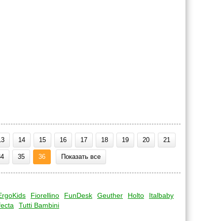
13
14
15
16
17
18
19
20
21
34
35
36
Показать все
ErgoKids
Fiorellino
FunDesk
Geuther
Holto
Italbaby
fecta
Tutti Bambini