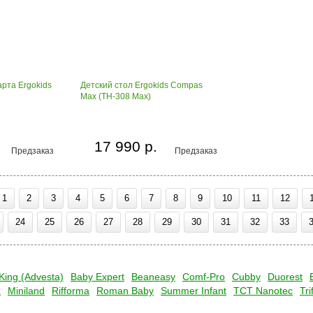
рта Ergokids
Детский стол Ergokids Compas
Max (TH-308 Max)
17 990 р.
Предзаказ
Предзаказ
1
2
3
4
5
6
7
8
9
10
11
12
24
25
26
27
28
29
30
31
32
33
King (Advesta)
Baby Expert
Beaneasy
Comf-Pro
Cubby
Duorest
x
Miniland
Rifforma
Roman Baby
Summer Infant
TCT Nanotec
Tri