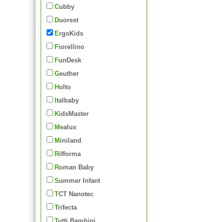
Cubby
Duorest
ErgoKids
Fiorellino
FunDesk
Geuther
Holto
Italbaby
KidsMaster
Mealux
Miniland
Rifforma
Roman Baby
Summer Infant
TCT Nanotec
Trifecta
Tutti Bambini