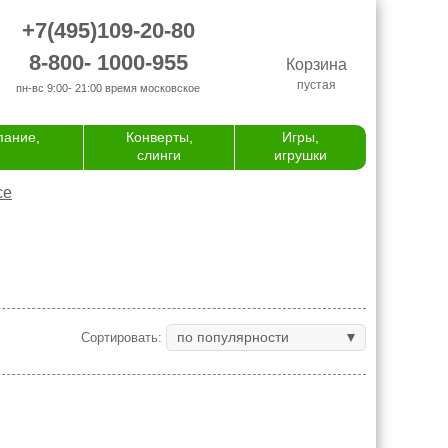
+7(495)109-20-80
8-800- 1000-955
Корзина
пустая
пн-вс 9:00- 21:00
время московское
пание,
Конверты,
Игры,
слинги
игрушки
се
по популярности
Сортировать: