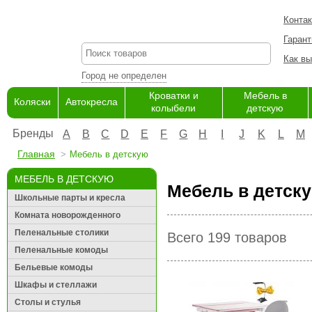
Конта
Гарант
Как вы
Город не определен
Кроватки и
Мебель в
Коляски
Автокресла
колыбели
детскую
Бренды
A
B
C
D
E
F
G
H
I
J
K
L
M
Главная
Мебель в детскую
МЕБЕЛЬ В ДЕТСКУЮ
Мебель в детску
Школьные парты и кресла
Комната новорожденного
Пеленальные столики
Всего 199 товаров
Пеленальные комоды
Бельевые комоды
Шкафы и стеллажи
Столы и стулья