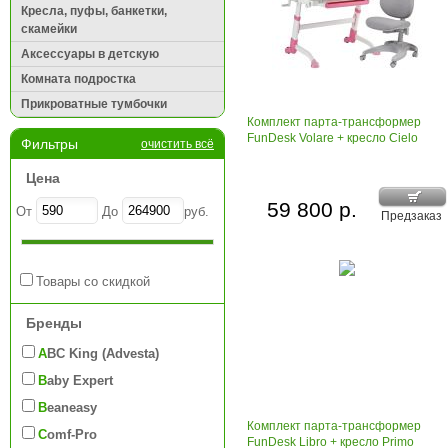
Кресла, пуфы, банкетки,
скамейки
Аксессуары в детскую
Комната подростка
Прикроватные тумбочки
Комплект парта-трансформер
FunDesk Volare + кресло Cielo
Фильтры
очистить всё
Цена
59 800 р.
От
До
руб.
Предзаказ
Товары со скидкой
Бренды
ABC King (Advesta)
Baby Expert
Beaneasy
Комплект парта-трансформер
Comf-Pro
FunDesk Libro + кресло Primo