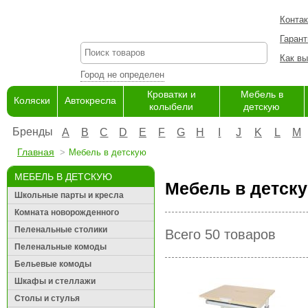
Конта
Гарант
Как вы
Город не определен
Кроватки и
Мебель в
Коляски
Автокресла
колыбели
детскую
Бренды
A
B
C
D
E
F
G
H
I
J
K
L
M
Главная
Мебель в детскую
МЕБЕЛЬ В ДЕТСКУЮ
Мебель в детску
Школьные парты и кресла
Комната новорожденного
Пеленальные столики
Всего 50 товаров
Пеленальные комоды
Бельевые комоды
Шкафы и стеллажи
Столы и стулья