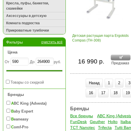
Кресла, пуфы, банкетки,
скамейки
Аксессуары в детскую
Комната подростка
Прикроватные тумбочки
Детская растущая парта Ergokids
Compas (TH-308)
Фильтры
очистить всё
Цена
16 990 р.
От
До
руб.
Предзаказ
Товары со скидкой
Назад
1
2
3
16
17
18
19
Бренды
ABC King (Advesta)
Бренды
Baby Expert
Все бренды
ABC King (Advest
Beaneasy
FunDesk
Geuther
Holto
Italb
Comf-Pro
TCT Nanotec
Trifecta
Tutti Ba