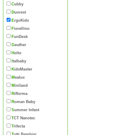
Cubby
Duorest
ErgoKids
Fiorellino
FunDesk
Geuther
Holto
Italbaby
KidsMaster
Mealux
Miniland
Rifforma
Roman Baby
Summer Infant
TCT Nanotec
Trifecta
Tutti Bambini