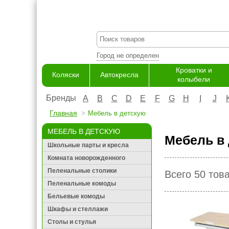
Город не определен
Кроватки и
Коляски
Автокресла
колыбели
Бренды
A
B
C
D
E
F
G
H
I
J
Главная
Мебель в детскую
МЕБЕЛЬ В ДЕТСКУЮ
Мебель в 
Школьные парты и кресла
Комната новорожденного
Пеленальные столики
Всего 50 тов
Пеленальные комоды
Бельевые комоды
Шкафы и стеллажи
Столы и стулья