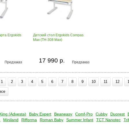
рта Ergokids
Детский стол Ergokids Compas
Max (TH-308 Max)
17 990 р.
Предзаказ
Предзаказ
1
2
3
4
5
6
7
8
9
10
11
12
все
King (Advesta)
Baby Expert
Beaneasy
Comf-Pro
Cubby
Duorest
x
Miniland
Rifforma
Roman Baby
Summer Infant
TCT Nanotec
Tri