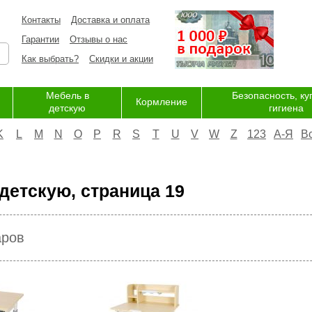
Контакты
Доставка и оплата
Гарантии
Отзывы о нас
Как выбрать?
Скидки и акции
Мебель в
Безопасность, ку
Кормление
детскую
гигиена
K
L
M
N
O
P
R
S
T
U
V
W
Z
123
А-Я
В
детскую, страница 19
аров