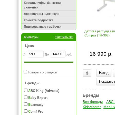
Кресла, пуфы, банкетки,
скамейки
Аксессуары в детскую
Комната подростка
Прикроватные тумбочки
Детская растущая па
Compas (TH-308)
Фильтры
очистить всё
Цена
16 990 р.
От
До
руб.
Товары со скидкой
Назад
Показать 
Бренды
ABC King (Advesta)
Бренды
Baby Expert
Все бренды
ABC 
Beaneasy
KidsMaster
Mealu
Comf-Pro