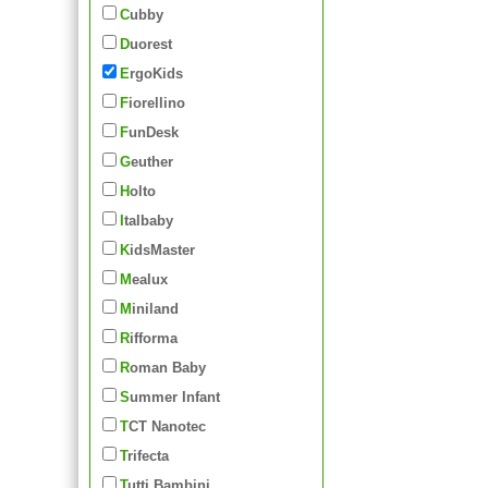
Cubby
Duorest
ErgoKids
Fiorellino
FunDesk
Geuther
Holto
Italbaby
KidsMaster
Mealux
Miniland
Rifforma
Roman Baby
Summer Infant
TCT Nanotec
Trifecta
Tutti Bambini