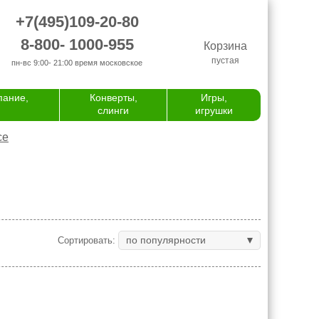
+7(495)109-20-80
8-800- 1000-955
Корзина
пустая
пн-вс 9:00- 21:00
время московское
пание,
Конверты,
Игры,
слинги
игрушки
се
по популярности
Сортировать: