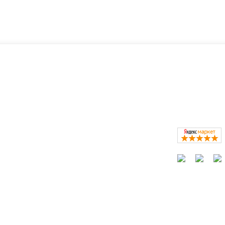
ать?
Каталог
окресла
Коляски
Автокресла
Кроватки и колыбели
Мебель в детскую
Кормление
Сайт не являет
Безопасность, купание, гигиена
Конверты, слинги
Игры, игрушки