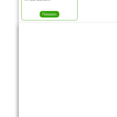
Креслашоп
Как выбр
Контакты
Все про авт
Доставка и оплата
Форум
Гарантии
Блог
Отзывы о нас
8(495)109-20-80
8(800)1000-955
Москва, Новохорошёвский пр-д, 18