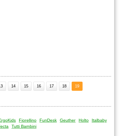
13
14
15
16
17
18
19
ErgoKids
Fiorellino
FunDesk
Geuther
Holto
Italbaby
fecta
Tutti Bambini