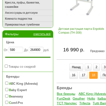
Кресла, пуфы, банкетки,
скамейки
Аксессуары в детскую
Комната подростка
Прикроватные тумбочки
Детская растущая парта Ergokids
Compas (TH-308)
Фильтры
очистить всё
Цена
16 990 р.
От
До
руб.
Предзаказ
Товары со скидкой
Назад
1
2
3
16
17
18
По
Бренды
ABC King (Advesta)
Бренды
Baby Expert
Все бренды
ABC King (Advest
Beaneasy
FunDesk
Geuther
Holto
Italb
Comf-Pro
TCT Nanotec
Trifecta
Tutti Ba