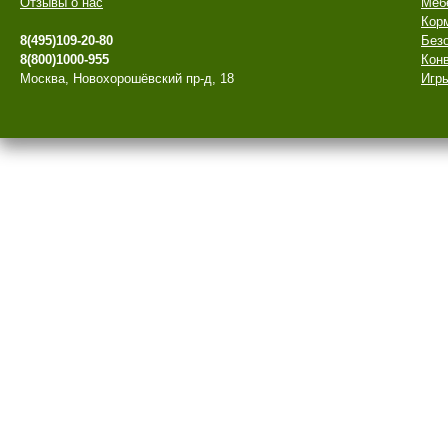
Отзывы о нас
Меб
Кор
8(495)109-20-80
Безо
8(800)1000-955
Конв
Москва, Новохорошёвский пр-д, 18
Игры