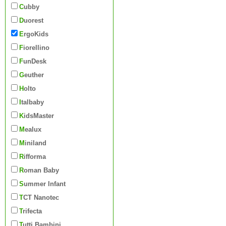
Cubby
Duorest
ErgoKids
Fiorellino
FunDesk
Geuther
Holto
Italbaby
KidsMaster
Mealux
Miniland
Rifforma
Roman Baby
Summer Infant
TCT Nanotec
Trifecta
Tutti Bambini