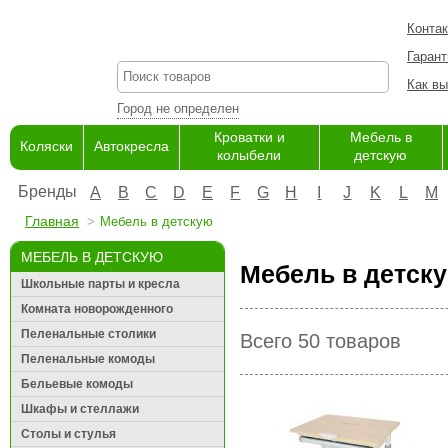
Конта
Гарант
Как вы
Город не определен
Кроватки и
Мебель в
Коляски
Автокресла
колыбели
детскую
Бренды
A
B
C
D
E
F
G
H
I
J
K
L
M
Главная
Мебель в детскую
МЕБЕЛЬ В ДЕТСКУЮ
Мебель в детску
Школьные парты и кресла
Комната новорожденного
Пеленальные столики
Всего 50 товаров
Пеленальные комоды
Бельевые комоды
Шкафы и стеллажи
Столы и стулья