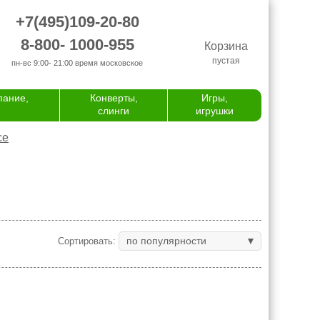
+7(495)109-20-80
8-800- 1000-955
Корзина
пустая
пн-вс 9:00- 21:00
время московское
пание,
Конверты,
Игры,
слинги
игрушки
се
по популярности
Сортировать: