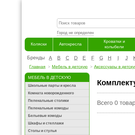
Город не определен
Кроватки и
Коляски
Автокресла
колыбели
Бренды
A
B
C
D
E
F
G
H
I
J
Главная
Мебель в детскую
Аксессуары в детск
МЕБЕЛЬ В ДЕТСКУЮ
Комплект
Школьные парты и кресла
Комната новорожденного
Пеленальные столики
Всего 0 това
Пеленальные комоды
Бельевые комоды
Шкафы и стеллажи
Столы и стулья