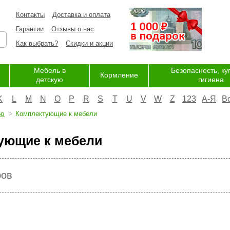
Контакты
Доставка и оплата
Гарантии
Отзывы о нас
Как выбрать?
Скидки и акции
Мебель в
Безопасность, ку
Кормление
детскую
гигиена
K
L
M
N
O
P
R
S
T
U
V
W
Z
123
А-Я
В
ую
Комплектующие к мебели
ующие к мебели
ров