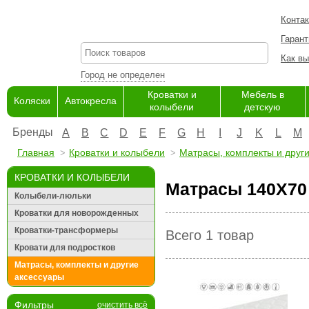
Конта
Гарант
Как вы
Город не определен
Кроватки и
Мебель в
Коляски
Автокресла
колыбели
детскую
Бренды
A
B
C
D
E
F
G
H
I
J
K
L
M
Главная
Кроватки и колыбели
Матрасы, комплекты и друг
КРОВАТКИ И КОЛЫБЕЛИ
Матрасы 140Х70
Колыбели-люльки
Кроватки для новорожденных
Кроватки-трансформеры
Всего 1 товар
Кровати для подростков
Матрасы, комплекты и другие
аксессуары
Фильтры
очистить всё