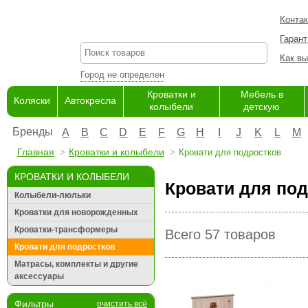
Конта
Гарант
Как вы
Город не определен
Кроватки и
Мебель в
Коляски
Автокресла
колыбели
детскую
Бренды
A
B
C
D
E
F
G
H
I
J
K
L
M
Главная
Кроватки и колыбели
Кровати для подростков
КРОВАТКИ И КОЛЫБЕЛИ
Кровати для под
Колыбели-люльки
Кроватки для новорожденных
Кроватки-трансформеры
Всего 57 товаров
Кровати для подростков
Матрасы, комплекты и другие
аксессуары
Фильтры
очистить всё