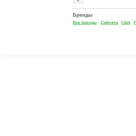
Бренды
Все бренды
Calimera
Cilek
F
Креслашоп
Как выбрать?
Ка
Контакты
Все про автокресла
Кол
Доставка и оплата
Форум
Авт
Гарантии
Блог
Кро