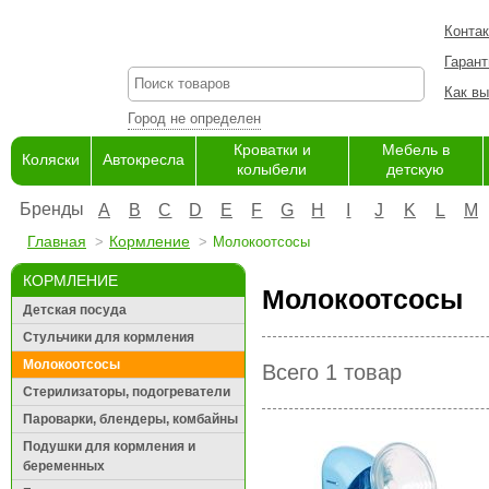
Конта
Гарант
Как вы
Город не определен
Кроватки и
Мебель в
Коляски
Автокресла
колыбели
детскую
Бренды
A
B
C
D
E
F
G
H
I
J
K
L
M
Главная
Кормление
Молокоотсосы
КОРМЛЕНИЕ
Молокоотсосы
Детская посуда
Стульчики для кормления
Молокоотсосы
Всего 1 товар
Стерилизаторы, подогреватели
Пароварки, блендеры, комбайны
Подушки для кормления и
беременных