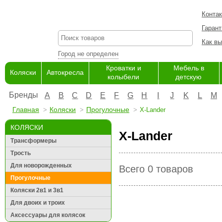
Конта
Гарант
Как вы
Город не определен
Кроватки и
Мебель в
Коляски
Автокресла
колыбели
детскую
Бренды
A
B
C
D
E
F
G
H
I
J
K
L
M
Главная
Коляски
Прогулочные
X-Lander
КОЛЯСКИ
X-Lander
Трансформеры
Трость
Для новорожденных
Всего 0 товаров
Прогулочные
Коляски 2в1 и 3в1
Для двоих и троих
Аксессуары для колясок