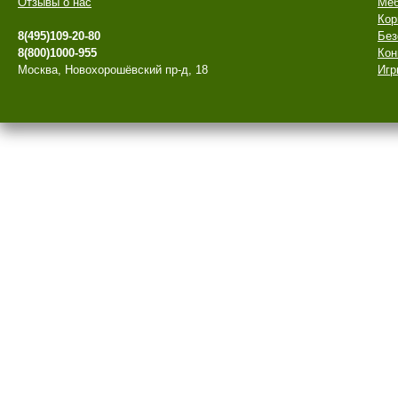
Отзывы о нас
Меб
Кор
8(495)109-20-80
Без
8(800)1000-955
Кон
Москва, Новохорошёвский пр-д, 18
Игр