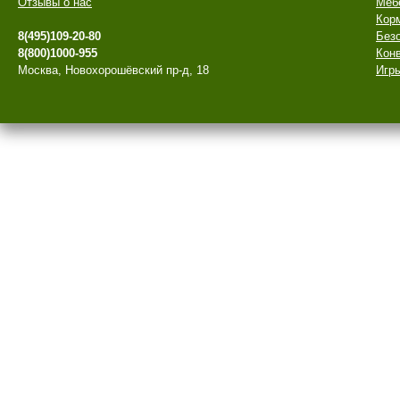
Отзывы о нас
Меб
Кор
8(495)109-20-80
Безо
8(800)1000-955
Конв
Москва, Новохорошёвский пр-д, 18
Игры