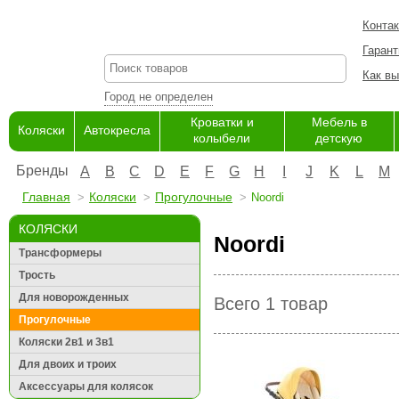
Конта
Гарант
Как вы
Город не определен
Кроватки и
Мебель в
Коляски
Автокресла
колыбели
детскую
Бренды
A
B
C
D
E
F
G
H
I
J
K
L
M
Главная
Коляски
Прогулочные
Noordi
КОЛЯСКИ
Noordi
Трансформеры
Трость
Для новорожденных
Всего 1 товар
Прогулочные
Коляски 2в1 и 3в1
Для двоих и троих
Аксессуары для колясок