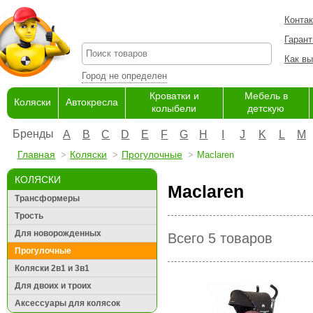
Конта
Гарант
Как вы
Город не определен
Кроватки и
Мебель в
Коляски
Автокресла
колыбели
детскую
Бренды
A
B
C
D
E
F
G
H
I
J
K
L
M
Главная
Коляски
Прогулочные
Maclaren
КОЛЯСКИ
Maclaren
Трансформеры
Трость
Для новорожденных
Всего 5 товаров
Прогулочные
Коляски 2в1 и 3в1
Для двоих и троих
Аксессуары для колясок