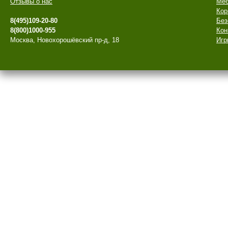
Отзывы о нас
Меб
Кор
8(495)109-20-80
Без
8(800)1000-955
Кон
Москва, Новохорошёвский пр-д, 18
Игр