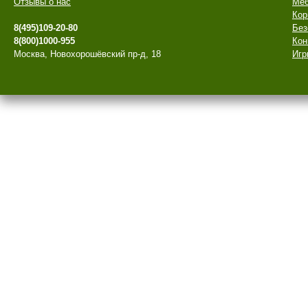
Отзывы о нас
Меб
Кор
8(495)109-20-80
Без
8(800)1000-955
Кон
Москва, Новохорошёвский пр-д, 18
Игр