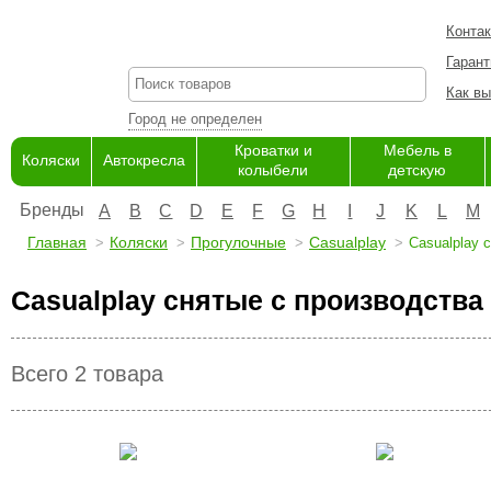
Конта
Гарант
Как вы
Город не определен
Кроватки и
Мебель в
Коляски
Автокресла
колыбели
детскую
Бренды
A
B
C
D
E
F
G
H
I
J
K
L
M
Главная
Коляски
Прогулочные
Casualplay
Casualplay 
Casualplay снятые с производства
Всего 2 товара