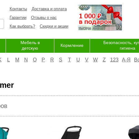
Контакты
Доставка и оплата
Гарантии
Отзывы о нас
Как выбрать?
Скидки и акции
Мебель в
Безопасность, ку
Кормление
детскую
гигиена
K
L
M
N
O
P
R
S
T
U
V
W
Z
123
А-Я
В
emer
ров