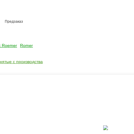
Предзаказ
ax Roemer
Romer
снятые с производства
ть?
Каталог