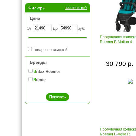
Фильтры
очистить всё
Цена
От
До
руб.
Прогулочная коляска
Roemer B-Motion 4
Товары со скидкой
Бренды
30 790 р.
Britax Roemer
Romer
Прогулочная коляска
Roemer B-Agile R