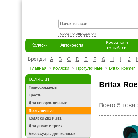
Город не определен
Кроватки и
Коляски
Автокресла
колыбели
Бренды
A
B
C
D
E
F
G
H
I
J
Главная
Коляски
Прогулочные
Britax Roemer
КОЛЯСКИ
Britax Ro
Трансформеры
Трость
Для новорожденных
Всего 5 това
Прогулочные
Коляски 2в1 и 3в1
Для двоих и троих
Аксессуары для колясок