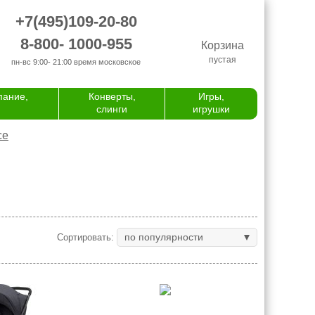
+7(495)109-20-80
8-800- 1000-955
Корзина
пустая
пн-вс 9:00- 21:00
время московское
пание,
Конверты,
Игры,
слинги
игрушки
се
по популярности
Сортировать: